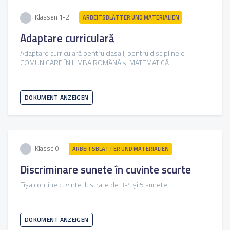
Klassen 1-2
ARBEITSBLÄTTER UND MATERIALIEN
Adaptare curriculară
Adaptare curriculară pentru clasa I, pentru disciplinele
COMUNICARE ÎN LIMBA ROMÂNĂ și MATEMATICĂ
DOKUMENT ANZEIGEN
Klasse 0
ARBEITSBLÄTTER UND MATERIALIEN
Discriminare sunete în cuvinte scurte
Fișa contine cuvinte ilustrate de 3-4 și 5 sunete.
DOKUMENT ANZEIGEN