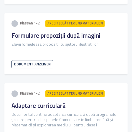
Klassen 1-2
ARBEITSBLÄTTER UND MATERIALIEN
Formulare propoziții după imagini
Elevii formuleaza propoziții cu ajutorul ilustrațiilor
DOKUMENT ANZEIGEN
Klassen 1-2
ARBEITSBLÄTTER UND MATERIALIEN
Adaptare curriculară
Documentul conține adaptarea curriculară după programele
școlare pentru disciplinele Comunicare în limba română și
Matematică și explorarea mediului, pentru clasa I