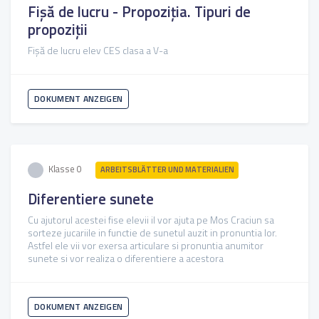
Fișă de lucru - Propoziția. Tipuri de
propoziții
Fișă de lucru elev CES clasa a V-a
DOKUMENT ANZEIGEN
Klasse 0
ARBEITSBLÄTTER UND MATERIALIEN
Diferentiere sunete
Cu ajutorul acestei fise elevii il vor ajuta pe Mos Craciun sa
sorteze jucariile in functie de sunetul auzit in pronuntia lor.
Astfel ele vii vor exersa articulare si pronuntia anumitor
sunete si vor realiza o diferentiere a acestora
DOKUMENT ANZEIGEN