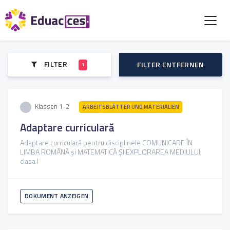
FILTER
FILTER ENTFERNEN
1
Klassen 1-2
ARBEITSBLÄTTER UND MATERIALIEN
Adaptare curriculară
Adaptare curriculară pentru disciplinele COMUNICARE ÎN
LIMBA ROMÂNĂ și MATEMATICĂ ȘI EXPLORAREA MEDIULUI,
clasa I
DOKUMENT ANZEIGEN