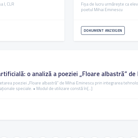
sa I, CLR
Fișa de lucru urmărește ca elev
poetul Mihai Eminescu
DOKUMENT ANZEIGEN
 artificială: o analiză a poeziei „Floare albastră” 
retarea poeziei „Floare albastră” de Mihai Eminescu prin integrarea tehnologiei
aționale speciale. • Modul de utilizare constă în[...]