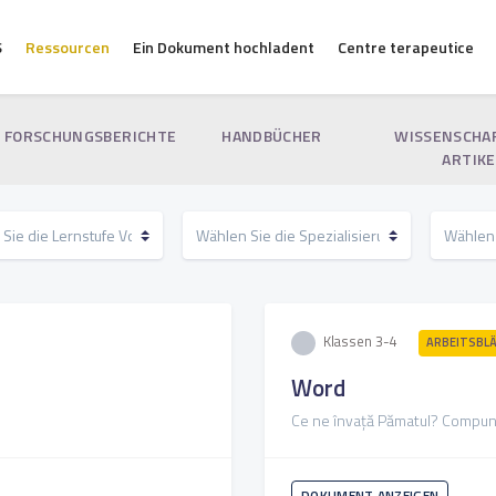
S
Ressourcen
Ein Dokument hochladent
Centre terapeutice
FORSCHUNGSBERICHTE
HANDBÜCHER
WISSENSCHA
ARTIKE
Klassen 3-4
ARBEITSBLÄ
Word
Ce ne învață Pămatul? Compune
DOKUMENT ANZEIGEN