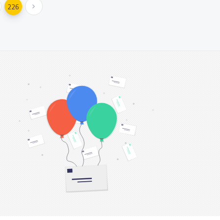
226
Weiter »