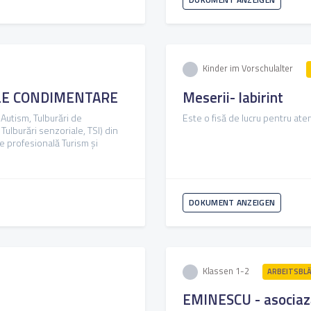
Kinder im Vorschulalter
LE CONDIMENTARE
Meserii- labirint
 Autism, Tulburări de
Este o fisă de lucru pentru ate
Tulburări senzoriale, TSI) din
e profesională Turism și
DOKUMENT ANZEIGEN
Klassen 1-2
ARBEITSBLÄ
EMINESCU - asociaz