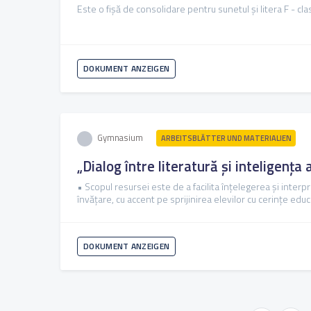
Este o fișă de consolidare pentru sunetul și litera F - cla
DOKUMENT ANZEIGEN
Gymnasium
ARBEITSBLÄTTER UND MATERIALIEN
„Dialog între literatură și inteligența
• Scopul resursei este de a facilita înțelegerea și interp
învățare, cu accent pe sprijinirea elevilor cu cerințe educ
DOKUMENT ANZEIGEN