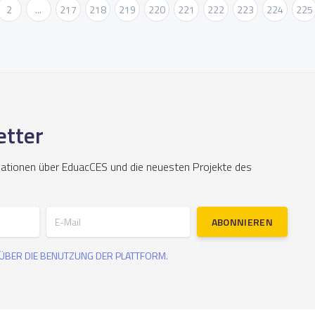
2
...
217
218
219
220
221
222
223
224
225
etter
mationen über EduacCES und die neuesten Projekte des
E-Mail
ABONNIEREN
ÜBER DIE BENUTZUNG DER PLATTFORM.