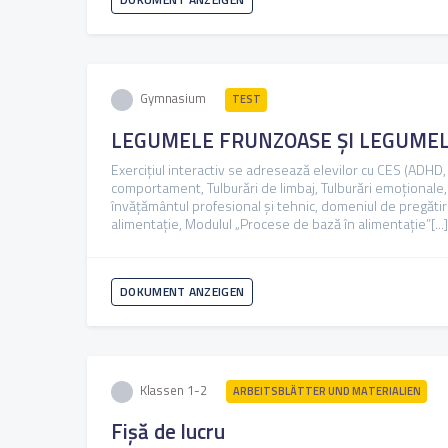
Gymnasium
TEST
LEGUMELE FRUNZOASE ȘI LEGUME
Exercițiul interactiv se adresează elevilor cu CES (ADHD,
comportament, Tulburări de limbaj, Tulburări emoționale, 
învățământul profesional și tehnic, domeniul de pregătir
alimentație, Modulul „Procese de bază în alimentație”[...]
DOKUMENT ANZEIGEN
Klassen 1-2
ARBEITSBLÄTTER UND MATERIALIEN
Fișă de lucru