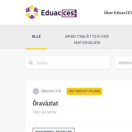
Über EduacCE
ALLE
ARBEITSBLÄTTER UND
MATERIALIEN
Klassen 5-8
UNTERRICHTSPLÄNE
Óravázlat
Plan de lectie
DOKUMENT ANZEIGEN