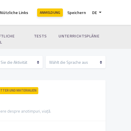
Nützliche Links
Speichern
DE
ANMELDUNG
FTLICHE
TESTS
UNTERRICHTSPLÄNE
L
TTER UND MATERIALIEN
re despre anotimpuri, viață.