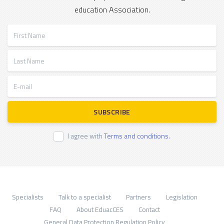
education Association.
First Name
Last Name
E-mail
SUBSCRIBE
I agree with
Terms and conditions.
Specialists
Talk to a specialist
Partners
Legislation
FAQ
About EduacCES
Contact
General Data Protection Regulation Policy