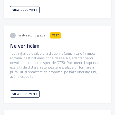
VIEW DOCUMENT
First-second grade
TEST
Ne verificăm
Test inițial de evaluare la disciplina Comunicare în limba
română, destinat elevilor de clasa a II-a, adaptat pentru
nevoile educaționale speciale (CES). Documentul cuprinde
exerciții de dictare, recunoaștere a silabelor, formare a
pluralului și redactare de propoziții pe baza unor imagini,
având scopul[...]
VIEW DOCUMENT