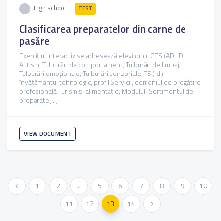
High school
TEST
Clasificarea preparatelor din carne de
pasăre
Exercițiul interactiv se adresează elevilor cu CES (ADHD,
Autism, Tulburări de comportament, Tulburări de limbaj,
Tulburări emoționale, Tulburări senzoriale, TSI) din
învățământul tehnologic, profil Servicii, domeniul de pregătire
profesională Turism și alimentație, Modulul „Sortimentul de
preparate[...]
VIEW DOCUMENT
« Previous
1
2
...
5
6
7
8
9
10
11
12
13
14
Next »