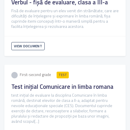
Verbul - fișă de evaluare, clasa a III-a
Fisă de evaluare pentru un elev venit din străinătate, care are
dificultăți de înțelegere și exprimare în limba română; fișa
cuprinde itemi concepuți într-o manieră simplă pentru a
facilita înțelegerea și rezolvarea acestora.
VIEW DOCUMENT
First-second grade
TEST
Test inițial Comunicare in limba romana
test inițial de evaluare la disciplina Comunicare în limba
română, destinat elevilor de clasa a II-a, adaptat pentru
nevoile educaționale speciale (CES). Documentul cuprinde
exerciții de dictare, recunoaștere a silabelor, formare a
pluralului și redactare de propoziții pe baza unor imagini,
având scopul[...]