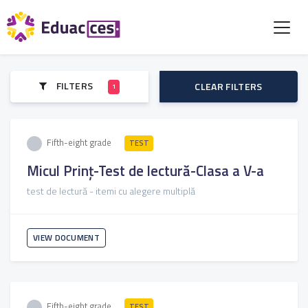
FILTERS
CLEAR FILTERS
1
Fifth-eight grade
TEST
Micul Prinț-Test de lectură-Clasa a V-a
test de lectură - itemi cu alegere multiplă
VIEW DOCUMENT
Fifth-eight grade
TEST