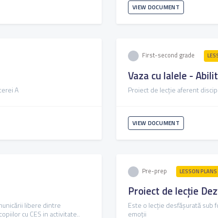
VIEW DOCUMENT
First-second grade
LES
Vaza cu lalele - Abil
terei A
Proiect de lecție aferent discip
VIEW DOCUMENT
Pre-prep
LESSON PLANS
Proiect de lecție De
unicării libere dintre
Este o lecție desfășurată sub 
opiilor cu CES in activitate..
emoții