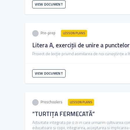
VIEW DOCUMENT
Pre-prep
LESSON PLANS
Litera A, exerciții de unire a punctelor
Proiect de lecție privind asimilarea de noi cunoștințe a li
VIEW DOCUMENT
Preschoolers
LESSON PLANS
“TURTIȚA FERMECATĂ”
Activitate integrata pe o zi in care urmarim cultivarea com
educatoare şi copii, integrarea, acceptarea si implicarea c