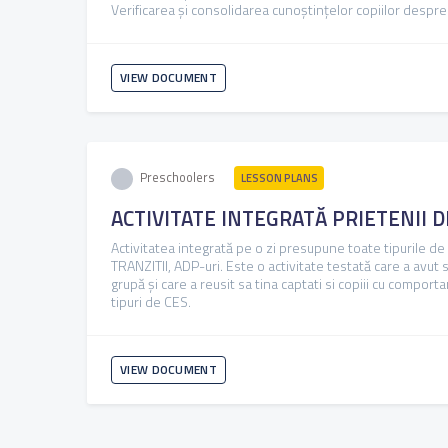
Verificarea și consolidarea cunoștințelor copiilor despr
VIEW DOCUMENT
Preschoolers
LESSON PLANS
ACTIVITATE INTEGRATĂ PRIETENII 
Activitatea integrată pe o zi presupune toate tipurile de a
TRANZITII, ADP-uri. Este o activitate testată care a avut s
grupă și care a reusit sa tina captati si copiii cu comporta
tipuri de CES.
VIEW DOCUMENT