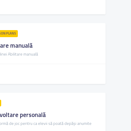
SON PLANS
itare manuală
linei Abilitare manuală
zvoltare personală
formă de joc pentru ca elevii să poată depăși anumite