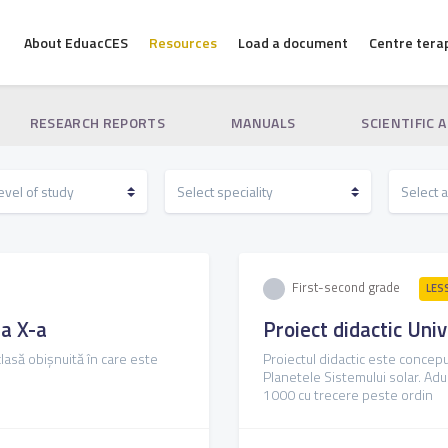
About EduacCES
Resources
Load a document
Centre tera
RESEARCH REPORTS
MANUALS
SCIENTIFIC 
First-second grade
LES
 a X-a
Proiect didactic Univ
lasă obişnuită în care este
Proiectul didactic este concepu
Planetele Sistemului solar. Ad
1000 cu trecere peste ordin