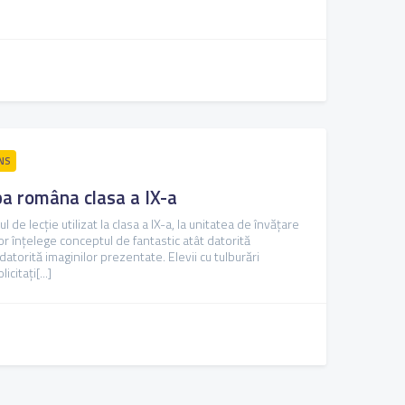
NS
mba româna clasa a IX-a
de lecție utilizat la clasa a IX-a, la unitatea de învățare
or înțelege conceptul de fantastic atât datorită
i datorită imaginilor prezentate. Elevii cu tulburări
citați[...]