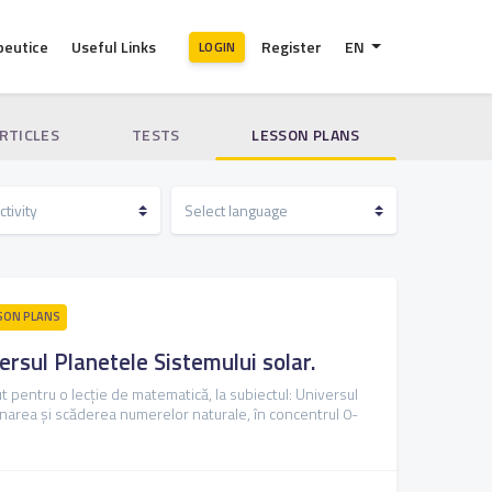
peutice
Useful Links
Register
EN
LOGIN
ARTICLES
TESTS
LESSON PLANS
SON PLANS
ersul Planetele Sistemului solar.
t pentru o lecție de matematică, la subiectul: Universul
unarea și scăderea numerelor naturale, în concentrul 0-