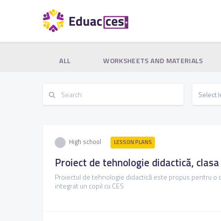
ALL
WORKSHEETS AND MATERIALS
High school
LESSON PLANS
Proiect de tehnologie didactică, clasa
Proiectul de tehnologie didactică este propus pentru o c
integrat un copil cu CES