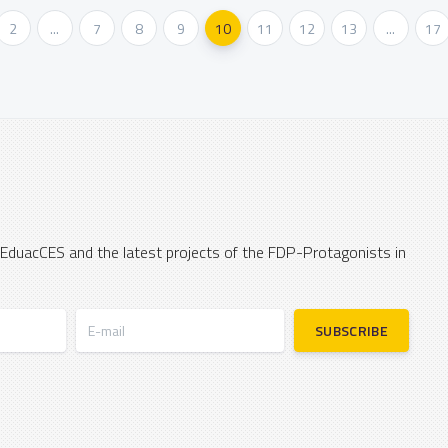
2
...
7
8
9
10
11
12
13
...
17
 EduacCES and the latest projects of the FDP-Protagonists in
E-mail
SUBSCRIBE