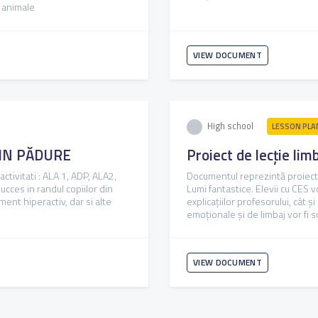
e animale
VIEW DOCUMENT
High school
LESSON PLA
DIN PĂDURE
Proiect de lecție li
ctivitati : ALA 1, ADP, ALA2,
Documentul reprezintă proiectul 
ucces in randul copiilor din
Lumi fantastice. Elevii cu CES v
ment hiperactiv, dar si alte
explicațiilor profesorului, cât ș
emoționale și de limbaj vor fi soli
VIEW DOCUMENT