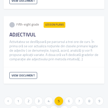
VIEW DOCUMENT
Fifth-eight grade
LESSON PLANS
ADJECTIVUL
Activitatea se desfășoară pe parcursul a trei ore de curs. În
prima oră se vor actualiza noțiunile din clasele primare legate
de adjectiv ( ce denumește, topică, acord, analiză) și vor fi
propuse aplicații variate. A doua oră va fi dedicată gradelor de
comparație ale adjectivului prin metoda intuitivă[...]
VIEW DOCUMENT
« Previous
1
2
3
4
5
6
7
8
9