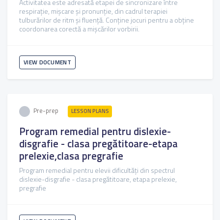
Activitatea este adresată etapei de sincronizare între
respirație, mișcare și pronunție, din cadrul terapiei
tulburărilor de ritm și fluență. Conține jocuri pentru a obține
coordonarea corectă a mișcărilor vorbirii.
VIEW DOCUMENT
Pre-prep
LESSON PLANS
Program remedial pentru dislexie-
disgrafie - clasa pregătitoare-etapa
prelexie,clasa pregrafie
Program remedial pentru elevii dificultăţi din spectrul
dislexie-disgrafie - clasa pregătitoare, etapa prelexie,
pregrafie