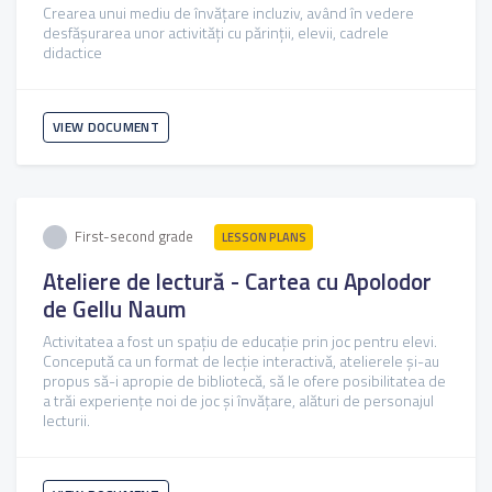
Crearea unui mediu de învățare incluziv, având în vedere
desfășurarea unor activități cu părinții, elevii, cadrele
didactice
VIEW DOCUMENT
First-second grade
LESSON PLANS
Ateliere de lectură - Cartea cu Apolodor
de Gellu Naum
Activitatea a fost un spațiu de educație prin joc pentru elevi.
Concepută ca un format de lecție interactivă, atelierele și-au
propus să-i apropie de bibliotecă, să le ofere posibilitatea de
a trăi experienţe noi de joc şi învățare, alături de personajul
lecturii.