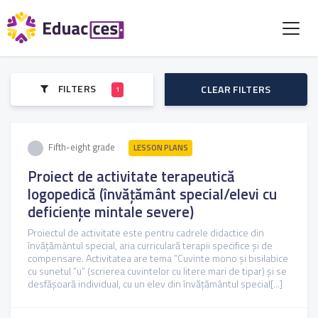
FILTERS
CLEAR FILTERS
1
Fifth-eight grade
LESSON PLANS
Proiect de activitate terapeutică
logopedică (învățământ special/elevi cu
deficiențe mintale severe)
Proiectul de activitate este pentru cadrele didactice din
învățământul special, aria curriculară terapii specifice și de
compensare. Activitatea are tema ”Cuvinte mono și bisilabice
cu sunetul ”u” (scrierea cuvintelor cu litere mari de tipar) și se
desfășoară individual, cu un elev din învățământul special[...]