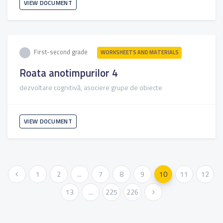
VIEW DOCUMENT
First-second grade
WORKSHEETS AND MATERIALS
Roata anotimpurilor 4
dezvoltare cognitivă, asociere grupe de obiecte
VIEW DOCUMENT
« Previous
1
2
...
7
8
9
10
11
12
13
...
225
226
Next »