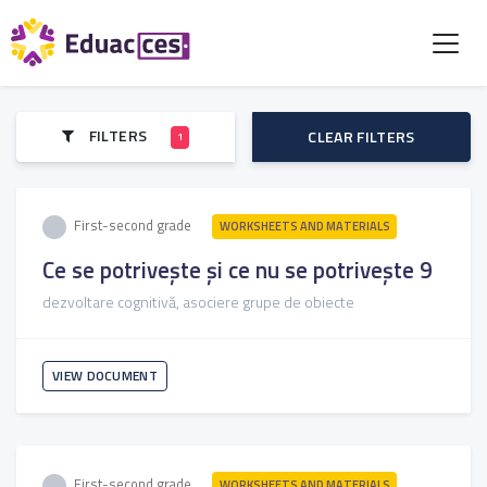
FILTERS
CLEAR FILTERS
1
First-second grade
WORKSHEETS AND MATERIALS
Ce se potrivește și ce nu se potrivește 9
dezvoltare cognitivă, asociere grupe de obiecte
VIEW DOCUMENT
First-second grade
WORKSHEETS AND MATERIALS