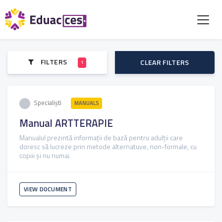
FILTERS
CLEAR FILTERS
1
Specialiști
MANUALS
Manual ARTTERAPIE
Manualul prezintă informații de bază pentru adulții care
doresc să lucreze prin metode alternatuve, non-formale, cu
copiii și nu numai.
VIEW DOCUMENT