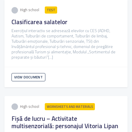
High school
TEST
Clasificarea salatelor
Exercițiul interactiv se adresează elevilor cu CES (ADHD,
Autism, Tulburări de comportament, Tulburări de limbaj,
Tulburări emoționale, Tulburări senzoriale, TSI) din
învățământul profesional și tehnic, domeniul de pregătire
profesională Turism și alimentație, Modulul „Sortimentul de
preparate şi băuturi”[...]
VIEW DOCUMENT
High school
WORKSHEETS AND MATERIALS
Fișă de lucru – Activitate
multisenzorială: personajul Vitoria Lipan