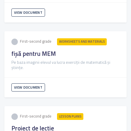
VIEW DOCUMENT
First-second grade
WORKSHEETS AND MATERIALS
fișă pentru MEM
Pe baza imaginii elevul va lucra exerciții de matematică și
științe.
VIEW DOCUMENT
First-second grade
LESSON PLANS
Proiect de lectie