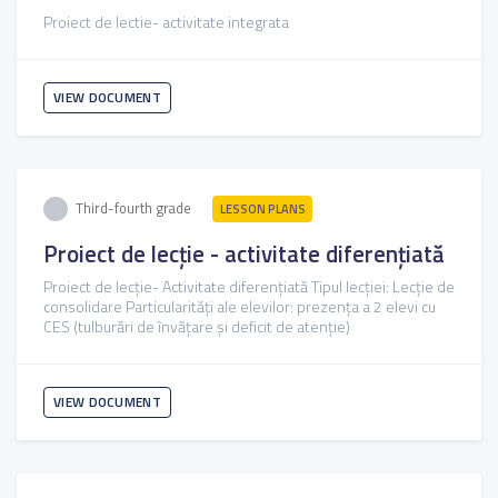
Proiect de lectie- activitate integrata
VIEW DOCUMENT
Third-fourth grade
LESSON PLANS
Proiect de lecție - activitate diferențiată
Proiect de lecție- Activitate diferențiată Tipul lecției: Lecție de
consolidare Particularități ale elevilor: prezența a 2 elevi cu
CES (tulburări de învățare și deficit de atenție)
VIEW DOCUMENT