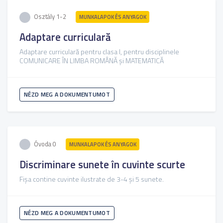
Osztály 1-2
MUNKALAPOK ÉS ANYAGOK
Adaptare curriculară
Adaptare curriculară pentru clasa I, pentru disciplinele
COMUNICARE ÎN LIMBA ROMÂNĂ și MATEMATICĂ
NÉZD MEG A DOKUMENTUMOT
Óvoda 0
MUNKALAPOK ÉS ANYAGOK
Discriminare sunete în cuvinte scurte
Fișa contine cuvinte ilustrate de 3-4 și 5 sunete.
NÉZD MEG A DOKUMENTUMOT