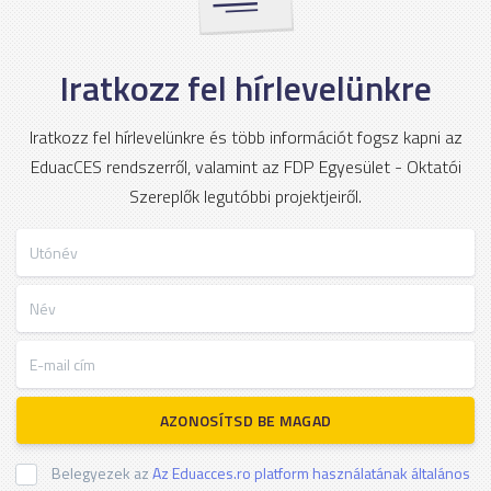
Iratkozz fel hírlevelünkre
Iratkozz fel hírlevelünkre és több információt fogsz kapni az
EduacCES rendszerről, valamint az FDP Egyesület - Oktatói
Szereplők legutóbbi projektjeiről.
Utónév
Név
E-mail cím
AZONOSÍTSD BE MAGAD
Belegyezek az
Az Eduacces.ro platform használatának általános