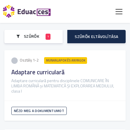
SZŰRŐK
SZŰRŐK ELTÁVOLÍTÁSA
1
Osztály 1-2
MUNKALAPOK ÉS ANYAGOK
Adaptare curriculară
Adaptare curriculară pentru disciplinele COMUNICARE ÎN
LIMBA ROMÂNĂ și MATEMATICĂ ȘI EXPLORAREA MEDIULUI,
clasa I
NÉZD MEG A DOKUMENTUMOT