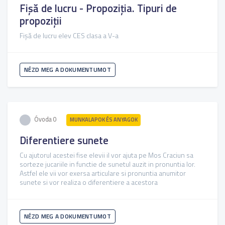
Fișă de lucru - Propoziția. Tipuri de
propoziții
Fișă de lucru elev CES clasa a V-a
NÉZD MEG A DOKUMENTUMOT
Óvoda 0
MUNKALAPOK ÉS ANYAGOK
Diferentiere sunete
Cu ajutorul acestei fise elevii il vor ajuta pe Mos Craciun sa
sorteze jucariile in functie de sunetul auzit in pronuntia lor.
Astfel ele vii vor exersa articulare si pronuntia anumitor
sunete si vor realiza o diferentiere a acestora
NÉZD MEG A DOKUMENTUMOT