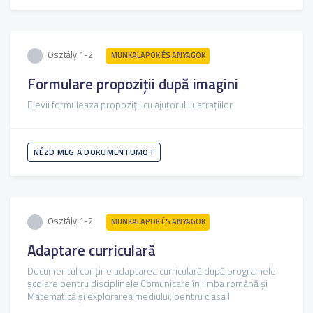
Osztály 1-2
MUNKALAPOK ÉS ANYAGOK
Formulare propoziții după imagini
Elevii formuleaza propoziții cu ajutorul ilustrațiilor
NÉZD MEG A DOKUMENTUMOT
Osztály 1-2
MUNKALAPOK ÉS ANYAGOK
Adaptare curriculară
Documentul conține adaptarea curriculară după programele
școlare pentru disciplinele Comunicare în limba română și
Matematică și explorarea mediului, pentru clasa I