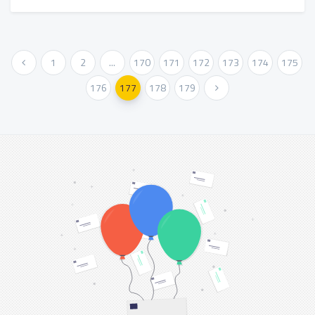
« Előző
1
2
...
170
171
172
173
174
175
176
177
178
179
Következő »