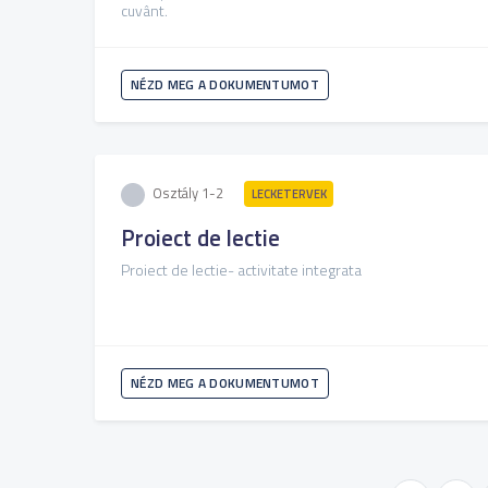
cuvânt.
NÉZD MEG A DOKUMENTUMOT
Osztály 1-2
LECKETERVEK
Proiect de lectie
Proiect de lectie- activitate integrata
NÉZD MEG A DOKUMENTUMOT