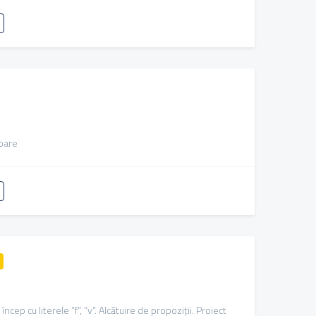
toare
încep cu literele ”f”, ”v”. Alcătuire de propoziții. Proiect