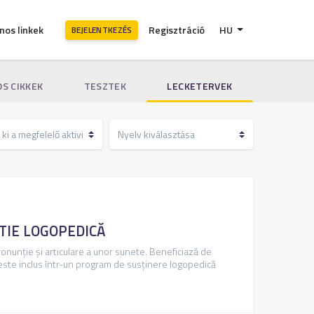
nos linkek
Regisztráció
HU
BEJELENTKEZÉS
S CIKKEK
TESZTEK
LECKETERVEK
TIE LOGOPEDICĂ
pronunție și articulare a unor sunete. Beneficiază de
 este inclus într-un program de susținere logopedică