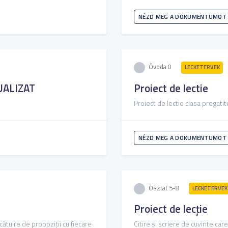
NÉZD MEG A DOKUMENTUMOT
Óvoda 0
LECKETERVEK
UALIZAT
Proiect de lectie
Proiect de lectie clasa pregati
NÉZD MEG A DOKUMENTUMOT
Osztat 5-8
LECKETERVEK
Proiect de lecție
Alcătuire de propoziții cu fiecare
Citire și scriere de cuvinte care 