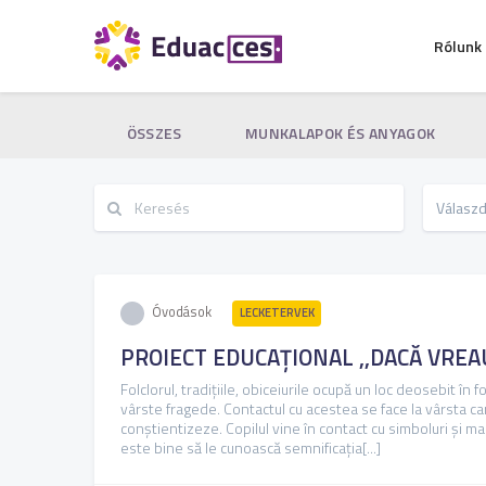
Rólunk
ÖSSZES
MUNKALAPOK ÉS ANYAGOK
Óvodások
LECKETERVEK
PROIECT EDUCAȚIONAL ,,DACĂ VREA
Folclorul, tradiţiile, obiceiurile ocupă un loc deosebit în f
vârste fragede. Contactul cu acestea se face la vârsta car
conştientizeze. Copilul vine în contact cu simboluri şi ma
este bine să le cunoască semnificaţia[...]