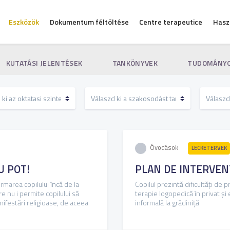
Eszközök
Dokumentum féltöltése
Centre terapeutice
Hasz
KUTATÁSI JELENTÉSEK
TANKÖNYVEK
TUDOMÁNYO
Óvodások
LECKETERVEK
U POT!
PLAN DE INTERVEN
ormarea copilului încă de la
Copilul prezintă dificultăți de 
e nu i permite copilului să
terapie logopedică în privat și
nifestări religioase, de aceea
informală la grădiniță