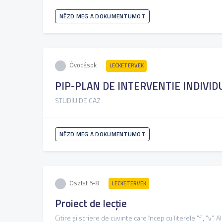
NÉZD MEG A DOKUMENTUMOT
Óvodások
LECKETERVEK
PIP-PLAN DE INTERVENTIE INDIVID
STUDIU DE CAZ
NÉZD MEG A DOKUMENTUMOT
Osztat 5-8
LECKETERVEK
Proiect de lecție
Citire și scriere de cuvinte care încep cu literele ”f”, ”v”. 