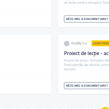
de lecție pentru disciplina Ter
NÉZD MEG A DOKUMENTUMOT
Osztály 3-4
LECKETERVE
Proiect de lecție - ac
Proiect de lecție- Activitate di
Particularități ale elevilor: pre
atenție)
NÉZD MEG A DOKUMENTUMOT