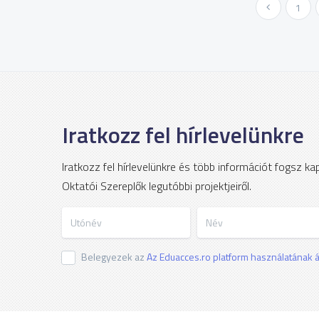
« Előző
1
Iratkozz fel hírlevelünkre
Iratkozz fel hírlevelünkre és több információt fogsz k
Oktatói Szereplők legutóbbi projektjeiről.
Utónév
Név
Belegyezek az
Az Eduacces.ro platform használatának ál