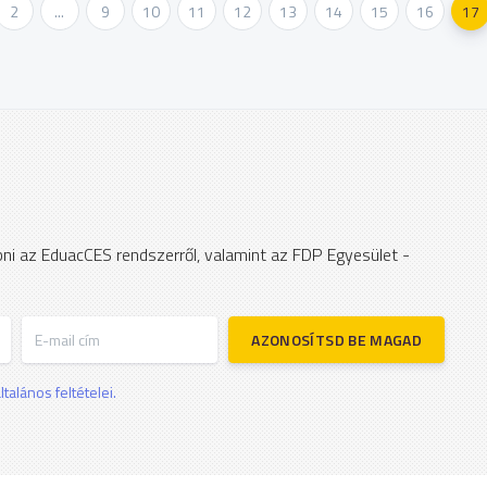
2
...
9
10
11
12
13
14
15
16
17
apni az EduacCES rendszerről, valamint az FDP Egyesület -
E-mail cím
AZONOSÍTSD BE MAGAD
talános feltételei.