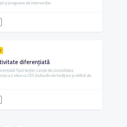
apii și programe de intervenție.
K
tivitate diferențiată
ferențiată Tipul lecției: Lecție de consolidare
zența a 2 elevi cu CES (tulburări de învățare și deficit de