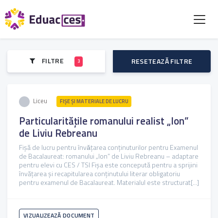
FILTRE
RESETEAZĂ FILTRE
3
Liceu
FIŞE ŞI MATERIALE DE LUCRU
Particularitățile romanului realist „Ion”
de Liviu Rebreanu
Fișă de lucru pentru învǎțarea conținuturilor pentru Examenul
de Bacalaureat: romanului „Ion” de Liviu Rebreanu – adaptare
pentru elevi cu CES / TSI Fișa este concepută pentru a sprijini
învățarea și recapitularea conținutului literar obligatoriu
pentru examenul de Bacalaureat. Materialul este structurat[...]
VIZUALIZEAZĂ DOCUMENT