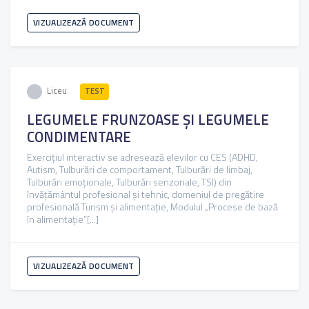
VIZUALIZEAZĂ DOCUMENT
Liceu
TEST
LEGUMELE FRUNZOASE ȘI LEGUMELE
CONDIMENTARE
Exercițiul interactiv se adresează elevilor cu CES (ADHD,
Autism, Tulburări de comportament, Tulburări de limbaj,
Tulburări emoționale, Tulburări senzoriale, TSI) din
învățământul profesional și tehnic, domeniul de pregătire
profesională Turism și alimentație, Modulul „Procese de bază
în alimentație”[...]
VIZUALIZEAZĂ DOCUMENT