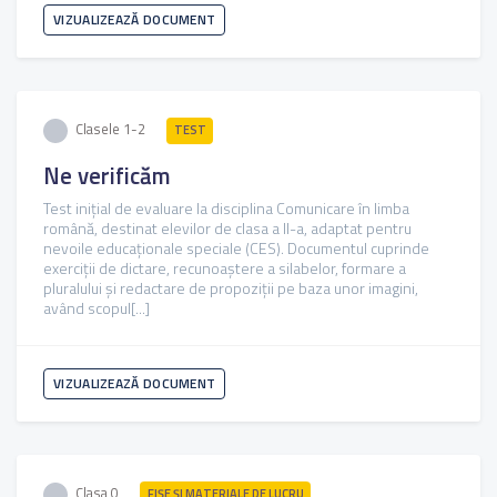
VIZUALIZEAZĂ DOCUMENT
Clasele 1-2
TEST
Ne verificăm
Test inițial de evaluare la disciplina Comunicare în limba
română, destinat elevilor de clasa a II-a, adaptat pentru
nevoile educaționale speciale (CES). Documentul cuprinde
exerciții de dictare, recunoaștere a silabelor, formare a
pluralului și redactare de propoziții pe baza unor imagini,
având scopul[...]
VIZUALIZEAZĂ DOCUMENT
Clasa 0
FIŞE ŞI MATERIALE DE LUCRU