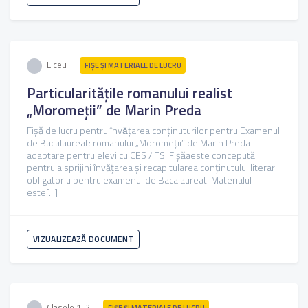
Liceu
FIŞE ŞI MATERIALE DE LUCRU
Particularitățile romanului realist
„Moromeții” de Marin Preda
Fișă de lucru pentru învǎțarea conținuturilor pentru Examenul
de Bacalaureat: romanului „Moromeții” de Marin Preda –
adaptare pentru elevi cu CES / TSI Fișăaeste concepută
pentru a sprijini învățarea și recapitularea conținutului literar
obligatoriu pentru examenul de Bacalaureat. Materialul
este[...]
VIZUALIZEAZĂ DOCUMENT
Clasele 1-2
FIŞE ŞI MATERIALE DE LUCRU