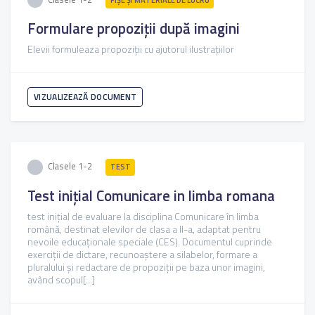
Formulare propoziții după imagini
Elevii formuleaza propoziții cu ajutorul ilustrațiilor
VIZUALIZEAZĂ DOCUMENT
Clasele 1-2
TEST
Test inițial Comunicare in limba romana
test inițial de evaluare la disciplina Comunicare în limba
română, destinat elevilor de clasa a II-a, adaptat pentru
nevoile educaționale speciale (CES). Documentul cuprinde
exerciții de dictare, recunoaștere a silabelor, formare a
pluralului și redactare de propoziții pe baza unor imagini,
având scopul[...]