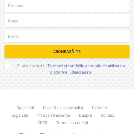
Prenume
Nume
E-mail
ABONEAZĂ-TE
Sunt de acord cu
Termenii și condițiile generale de utilizare a
platformei Eduacces.ro.
Specialiști
Discută cu un specialist
Parteneri
Legislație
Întrebări frecvente
Despre
Contact
GDPR
Termeni și condiții