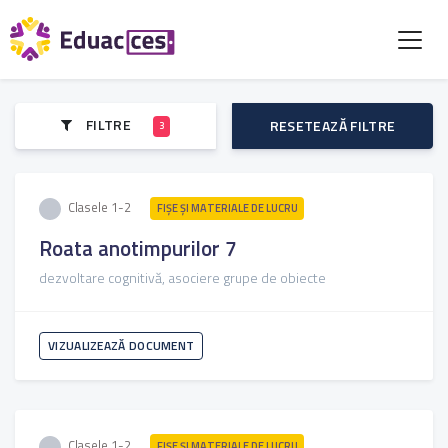
FILTRE
RESETEAZĂ FILTRE
3
Clasele 1-2
FIŞE ŞI MATERIALE DE LUCRU
Roata anotimpurilor 7
dezvoltare cognitivă, asociere grupe de obiecte
VIZUALIZEAZĂ DOCUMENT
Clasele 1-2
FIŞE ŞI MATERIALE DE LUCRU