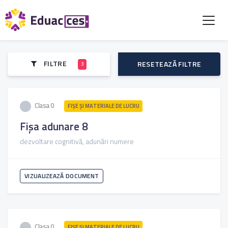
FILTRE
RESETEAZĂ FILTRE
3
Clasa 0
FIŞE ŞI MATERIALE DE LUCRU
Fișa adunare 8
dezvoltare cognitivă, adunări numere
VIZUALIZEAZĂ DOCUMENT
Clasa 0
FIŞE ŞI MATERIALE DE LUCRU