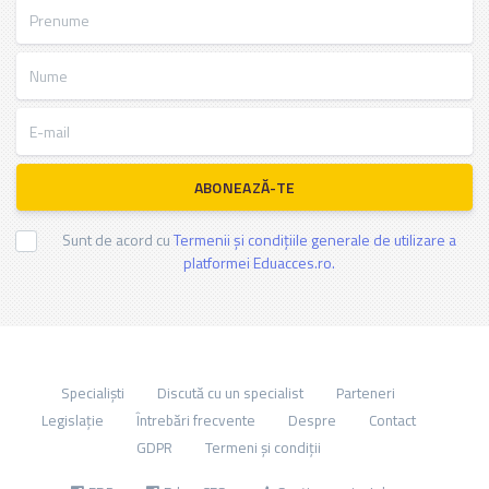
Prenume
Nume
E-mail
ABONEAZĂ-TE
Sunt de acord cu
Termenii și condițiile generale de utilizare a
platformei Eduacces.ro.
Specialiști
Discută cu un specialist
Parteneri
Legislație
Întrebări frecvente
Despre
Contact
GDPR
Termeni și condiții