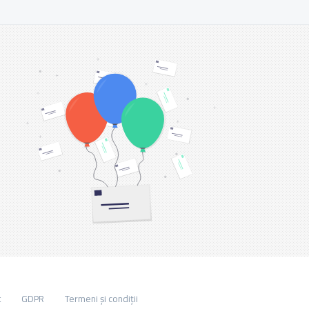
t
GDPR
Termeni și condiții