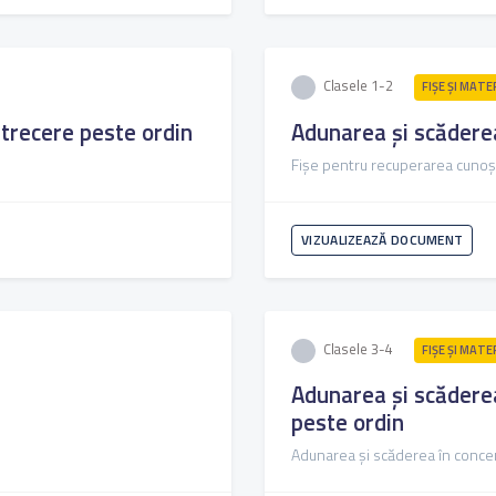
Clasele 1-2
FIŞE ŞI MATE
 trecere peste ordin
Adunarea și scăderea
Fișe pentru recuperarea cunoș
VIZUALIZEAZĂ DOCUMENT
Clasele 3-4
FIŞE ŞI MATE
Adunarea și scăderea
peste ordin
Adunarea și scăderea în concen