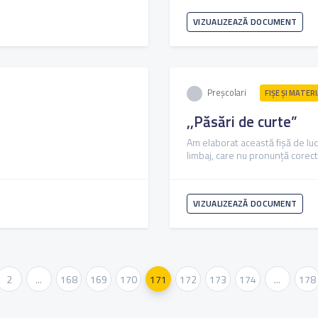
VIZUALIZEAZĂ DOCUMENT
Preșcolari
FIŞE ŞI MATER
,,Păsări de curte”
Am elaborat această fișă de luc
limbaj, care nu pronunță corec
VIZUALIZEAZĂ DOCUMENT
2
...
168
169
170
171
172
173
174
...
178