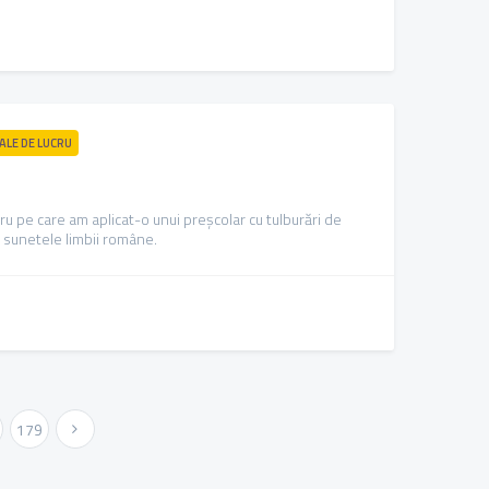
IALE DE LUCRU
ru pe care am aplicat-o unui preșcolar cu tulburări de
t sunetele limbii române.
179
Urmatoarea »