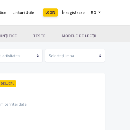
tice
Linkuri Utile
Înregistrare
RO
LOGIN
IINȚIFICE
TESTE
MODELE DE LECȚII
E DE LUCRU
m cerintei date