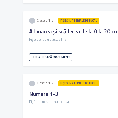
Clasele 1-2
FIŞE ŞI MATERIALE DE LUCRU
Adunarea și scăderea de la 0 la 20 cu
Fișe de lucru clasa a II-a
VIZUALIZEAZĂ DOCUMENT
Clasele 1-2
FIŞE ŞI MATERIALE DE LUCRU
Numere 1-3
Fișă de lucru pentru clasa I