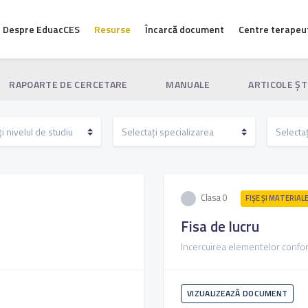
Despre EduacCES
Resurse
Încarcă document
Centre terapeu
RAPOARTE DE CERCETARE
MANUALE
ARTICOLE ŞT
Clasa 0
FIŞE ŞI MATERIAL
Fisa de lucru
Incercuirea elementelor confor
VIZUALIZEAZĂ DOCUMENT