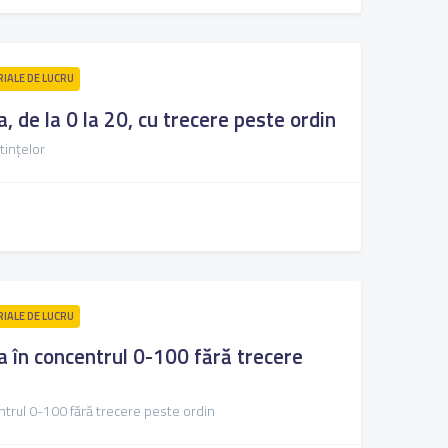
RIALE DE LUCRU
, de la 0 la 20, cu trecere peste ordin
tințelor
RIALE DE LUCRU
 în concentrul 0-100 fără trecere
trul 0-100 fără trecere peste ordin