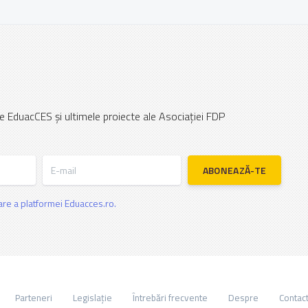
e EduacCES și ultimele proiecte ale Asociației FDP
E-mail
ABONEAZĂ-TE
zare a platformei Eduacces.ro.
Parteneri
Legislație
Întrebări frecvente
Despre
Contac