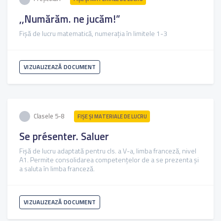
,,Numărăm. ne jucăm!”
Fișă de lucru matematică, numerația în limitele 1-3
VIZUALIZEAZĂ DOCUMENT
Clasele 5-8
FIŞE ŞI MATERIALE DE LUCRU
Se présenter. Saluer
Fișă de lucru adaptată pentru cls. a V-a, limba franceză, nivel
A1. Permite consolidarea competențelor de a se prezenta și
a saluta în limba franceză.
VIZUALIZEAZĂ DOCUMENT