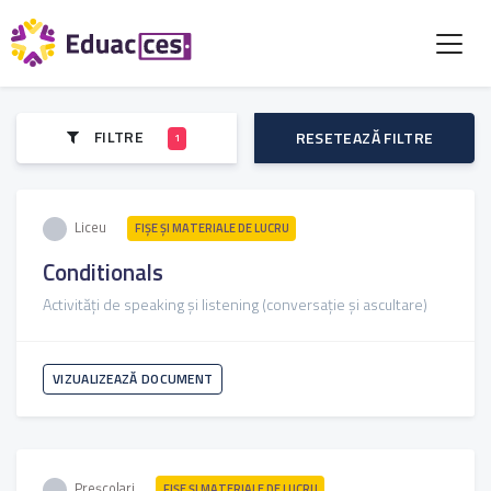
FILTRE
RESETEAZĂ FILTRE
1
Liceu
FIŞE ŞI MATERIALE DE LUCRU
Conditionals
Activități de speaking și listening (conversație și ascultare)
VIZUALIZEAZĂ DOCUMENT
Preșcolari
FIŞE ŞI MATERIALE DE LUCRU