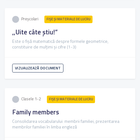
Preșcolari
FIŞE ŞI MATERIALE DE LUCRU
,,Uite câte știu!”
Este o fișă matematică despre formele geometrice,
constituire de mulțimi și cifre (1-3)
VIZUALIZEAZĂ DOCUMENT
Clasele 1-2
FIŞE ŞI MATERIALE DE LUCRU
Family members
Consolidarea vocabularului: membrii familiei, prezentarea
membrilor familiei în limba engleză