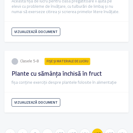
Această fișă de lucru pentru clasa pregătitoare îi ajută pe
elevii cu probleme de învățare, cu tulburări de limbaj și nu
numai să exerseze citirea și scrierea primelor litere învățate.
VIZUALIZEAZĂ DOCUMENT
Clasele 5-8
FIŞE ŞI MATERIALE DE LUCRU
Plante cu sămânța închisă în fruct
fișa conține exerciții despre plantele folosite în alimentație
VIZUALIZEAZĂ DOCUMENT