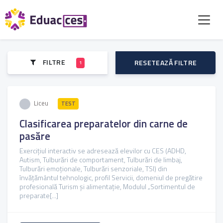
FILTRE
RESETEAZĂ FILTRE
1
Liceu
TEST
Clasificarea preparatelor din carne de
pasăre
Exercițiul interactiv se adresează elevilor cu CES (ADHD,
Autism, Tulburări de comportament, Tulburări de limbaj,
Tulburări emoționale, Tulburări senzoriale, TSI) din
învățământul tehnologic, profil Servicii, domeniul de pregătire
profesională Turism și alimentație, Modulul „Sortimentul de
preparate[...]