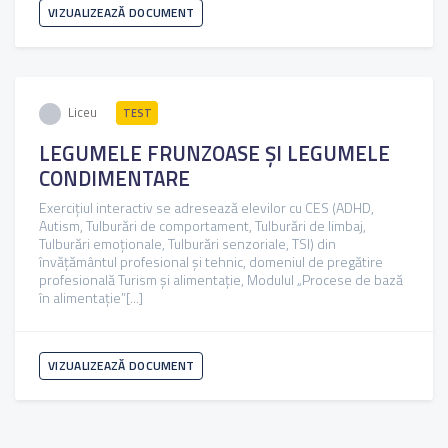
VIZUALIZEAZĂ DOCUMENT
Liceu
TEST
LEGUMELE FRUNZOASE ȘI LEGUMELE
CONDIMENTARE
Exercițiul interactiv se adresează elevilor cu CES (ADHD,
Autism, Tulburări de comportament, Tulburări de limbaj,
Tulburări emoționale, Tulburări senzoriale, TSI) din
învățământul profesional și tehnic, domeniul de pregătire
profesională Turism și alimentație, Modulul „Procese de bază
în alimentație”[...]
VIZUALIZEAZĂ DOCUMENT