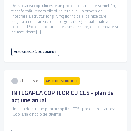
Dezvoltarea copilului este un proces continuu de schimbări,
transformări reversibile și ireversibile, un proces de
integrare a structurilor și funcțiilor fizice și psihice care
asigură ameliorarea conduitei generale și situaționale a
copilului. Procesul continuu de transformare, de schimbare și
de maturizare[...]
VIZUALIZEAZĂ DOCUMENT
Clasele 5-8
ARTICOLE ŞTIINȚIFICE
INTEGAREA COPIILOR CU CES - plan de
acțiune anual
Un plan de actiune pentru copiii cu CES -proiect educational
"Copilaria dincolo de cuvinte"