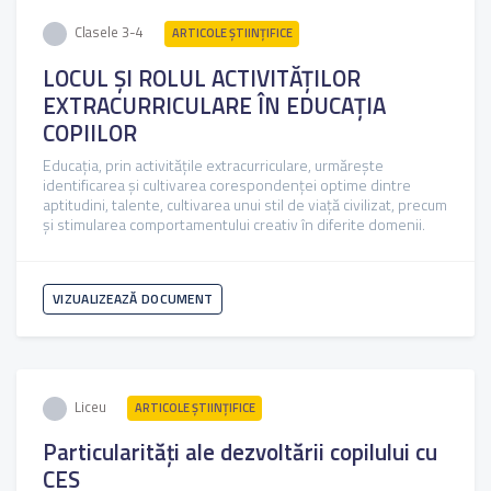
Clasele 3-4
ARTICOLE ŞTIINȚIFICE
LOCUL ȘI ROLUL ACTIVITĂȚILOR
EXTRACURRICULARE ÎN EDUCAȚIA
COPIILOR
Educația, prin activitățile extracurriculare, urmărește
identificarea și cultivarea corespondenței optime dintre
aptitudini, talente, cultivarea unui stil de viață civilizat, precum
și stimularea comportamentului creativ în diferite domenii.
VIZUALIZEAZĂ DOCUMENT
Liceu
ARTICOLE ŞTIINȚIFICE
Particularități ale dezvoltării copilului cu
CES