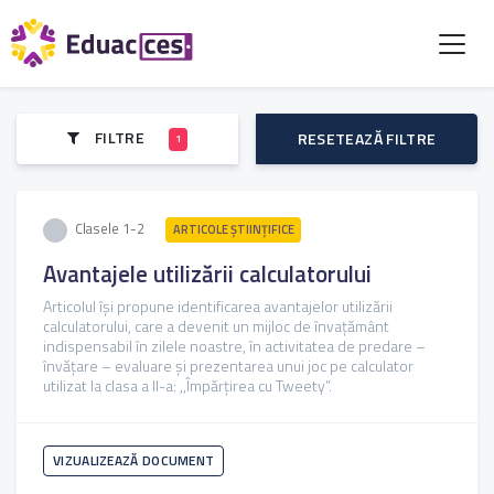
FILTRE
RESETEAZĂ FILTRE
1
Clasele 1-2
ARTICOLE ŞTIINȚIFICE
Avantajele utilizării calculatorului
Articolul îşi propune identificarea avantajelor utilizării
calculatorului, care a devenit un mijloc de învaţământ
indispensabil în zilele noastre, în activitatea de predare –
învăţare – evaluare și prezentarea unui joc pe calculator
utilizat la clasa a II-a: ,,Împărțirea cu Tweety”.
VIZUALIZEAZĂ DOCUMENT