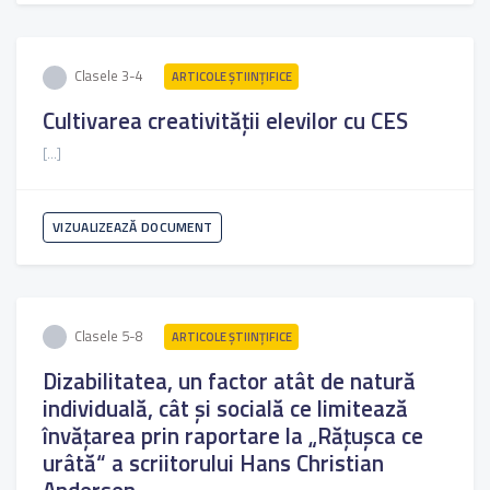
Clasele 3-4
ARTICOLE ŞTIINȚIFICE
Cultivarea creativității elevilor cu CES
[...]
VIZUALIZEAZĂ DOCUMENT
Clasele 5-8
ARTICOLE ŞTIINȚIFICE
Dizabilitatea, un factor atât de natură
individuală, cât și socială ce limitează
învățarea prin raportare la „Răţuşca ce
urâtă“ a scriitorului Hans Christian
Andersen