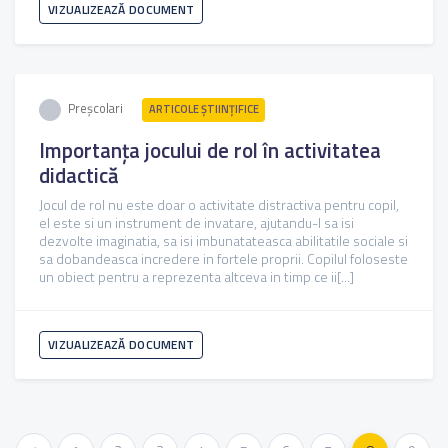
VIZUALIZEAZĂ DOCUMENT
Preșcolari
ARTICOLE ŞTIINȚIFICE
Importanța jocului de rol în activitatea
didactică
Jocul de rol nu este doar o activitate distractiva pentru copil,
el este si un instrument de invatare, ajutandu-l sa isi
dezvolte imaginatia, sa isi imbunatateasca abilitatile sociale si
sa dobandeasca incredere in fortele proprii. Copilul foloseste
un obiect pentru a reprezenta altceva in timp ce ii[...]
VIZUALIZEAZĂ DOCUMENT