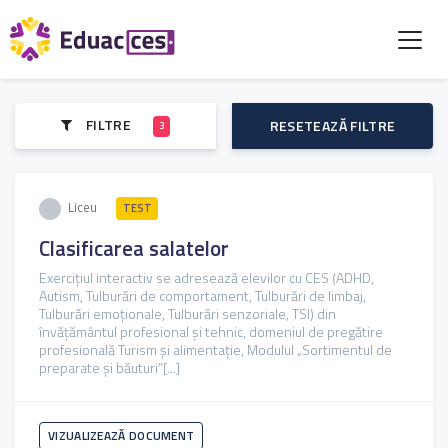
FILTRE
RESETEAZĂ FILTRE
3
Liceu
TEST
Clasificarea salatelor
Exercițiul interactiv se adresează elevilor cu CES (ADHD,
Autism, Tulburări de comportament, Tulburări de limbaj,
Tulburări emoționale, Tulburări senzoriale, TSI) din
învățământul profesional și tehnic, domeniul de pregătire
profesională Turism și alimentație, Modulul „Sortimentul de
preparate şi băuturi”[...]
VIZUALIZEAZĂ DOCUMENT