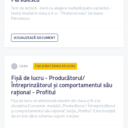
Test de lectură - itemi cu alegere multiplă (patru variante) -
textul studiat în clasa a V-a - ”Prietenul meu” de Ioana
Pârvulescu
VIZUALIZEAZĂ DOCUMENT
Liceu
FIŞE ŞI MATERIALE DE LUCRU
Fișă de lucru - Producătorul/
Întreprinzătorul şi comportamentul său
raţional - Profitul
Fișa de lucru se adresează elevilor din clasa a XI-a la
disciplina Economie, modulul „Producătorul / Întreprinzătorul
şi comportamentul său raţional”, lecția „Profitul”. Este însoțită
de un link către schema-suport a lecției.