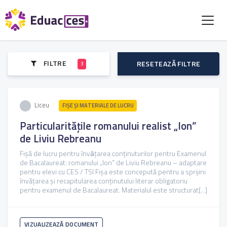
FILTRE
RESETEAZĂ FILTRE
3
Liceu
FIŞE ŞI MATERIALE DE LUCRU
Particularitățile romanului realist „Ion”
de Liviu Rebreanu
Fișă de lucru pentru învǎțarea conținuturilor pentru Examenul
de Bacalaureat: romanului „Ion” de Liviu Rebreanu – adaptare
pentru elevi cu CES / TSI Fișa este concepută pentru a sprijini
învățarea și recapitularea conținutului literar obligatoriu
pentru examenul de Bacalaureat. Materialul este structurat[...]
VIZUALIZEAZĂ DOCUMENT