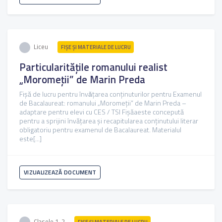
Liceu
FIŞE ŞI MATERIALE DE LUCRU
Particularitățile romanului realist
„Moromeții” de Marin Preda
Fișă de lucru pentru învǎțarea conținuturilor pentru Examenul
de Bacalaureat: romanului „Moromeții” de Marin Preda –
adaptare pentru elevi cu CES / TSI Fișăaeste concepută
pentru a sprijini învățarea și recapitularea conținutului literar
obligatoriu pentru examenul de Bacalaureat. Materialul
este[...]
VIZUALIZEAZĂ DOCUMENT
Clasele 1-2
FIŞE ŞI MATERIALE DE LUCRU