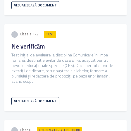
VIZUALIZEAZĂ DOCUMENT
Clasele 1-2
TEST
Ne verificăm
Test inițial de evaluare la disciplina Comunicare în limba
română, destinat elevilor de clasa a II-a, adaptat pentru
nevoile educaționale speciale (CES). Documentul cuprinde
exerciții de dictare, recunoaștere a silabelor, formare a
pluralului și redactare de propoziții pe baza unor imagini,
având scopul[...]
VIZUALIZEAZĂ DOCUMENT
Clasa 0
FIŞE ŞI MATERIALE DE LUCRU