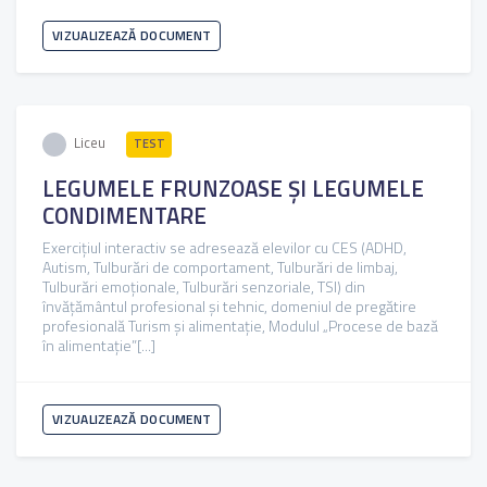
VIZUALIZEAZĂ DOCUMENT
Liceu
TEST
LEGUMELE FRUNZOASE ȘI LEGUMELE
CONDIMENTARE
Exercițiul interactiv se adresează elevilor cu CES (ADHD,
Autism, Tulburări de comportament, Tulburări de limbaj,
Tulburări emoționale, Tulburări senzoriale, TSI) din
învățământul profesional și tehnic, domeniul de pregătire
profesională Turism și alimentație, Modulul „Procese de bază
în alimentație”[...]
VIZUALIZEAZĂ DOCUMENT