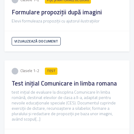
Formulare propoziții după imagini
Elevii formuleaza propoziții cu ajutorul ilustrațiilor
VIZUALIZEAZĂ DOCUMENT
Clasele 1-2
TEST
Test inițial Comunicare in limba romana
test inițial de evaluare la disciplina Comunicare în limba
română, destinat elevilor de clasa a II-a, adaptat pentru
nevoile educaționale speciale (CES). Documentul cuprinde
exerciții de dictare, recunoaștere a silabelor, formare a
pluralului și redactare de propoziții pe baza unor imagini,
având scopul[...]