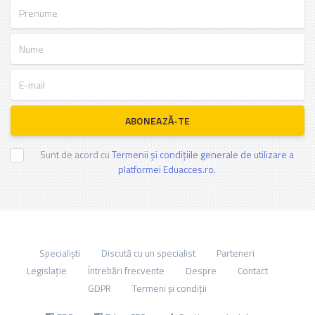
Prenume
Nume
E-mail
ABONEAZĂ-TE
Sunt de acord cu
Termenii și condițiile generale de utilizare a
platformei Eduacces.ro.
Specialiști
Discută cu un specialist
Parteneri
Legislație
Întrebări frecvente
Despre
Contact
GDPR
Termeni și condiții