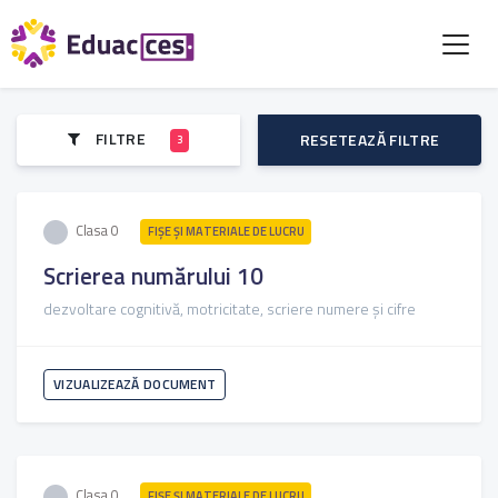
FILTRE
RESETEAZĂ FILTRE
3
Clasa 0
FIŞE ŞI MATERIALE DE LUCRU
Scrierea numărului 10
dezvoltare cognitivă, motricitate, scriere numere și cifre
VIZUALIZEAZĂ DOCUMENT
Clasa 0
FIŞE ŞI MATERIALE DE LUCRU