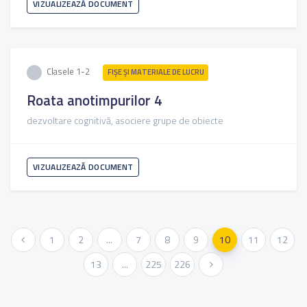
VIZUALIZEAZĂ DOCUMENT
Clasele 1-2
FIŞE ŞI MATERIALE DE LUCRU
Roata anotimpurilor 4
dezvoltare cognitivă, asociere grupe de obiecte
VIZUALIZEAZĂ DOCUMENT
« Anterioara
1
2
...
7
8
9
10
11
12
13
...
225
226
Urmatoarea »