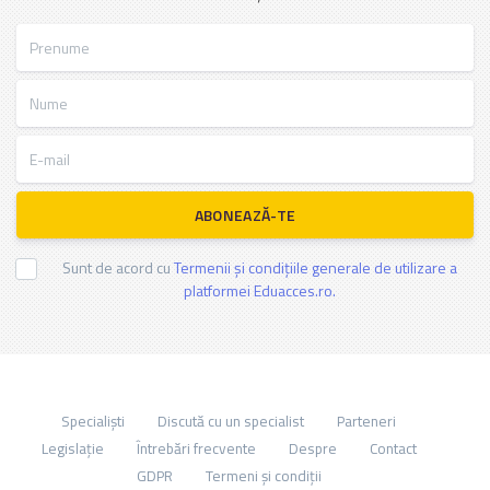
Prenume
Nume
E-mail
ABONEAZĂ-TE
Sunt de acord cu
Termenii și condițiile generale de utilizare a
platformei Eduacces.ro.
Specialiști
Discută cu un specialist
Parteneri
Legislație
Întrebări frecvente
Despre
Contact
GDPR
Termeni și condiții