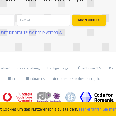
E-Mail
ABONNIEREN
ÜBER DIE BENUTZUNG DER PLATTFORM.
artner
Gesetzgebung
Häufige Fragen
Über EduacCES
Kont
FDP
EduacCES
Unterstützen dieses Projekt
t Cookies um das Nutzererlebnis zu steigern.
Hier erfahren Sie meh