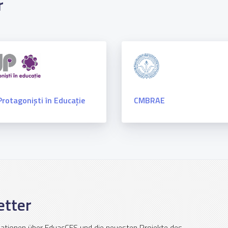
r
rotagoniști în Educație
CMBRAE
etter
mationen über EduacCES und die neuesten Projekte des