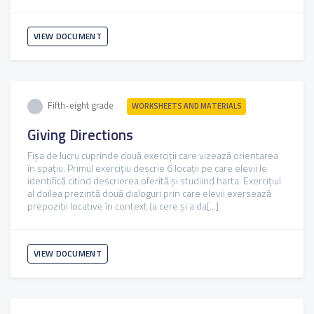
VIEW DOCUMENT
Fifth-eight grade
WORKSHEETS AND MATERIALS
Giving Directions
Fișa de lucru cuprinde două exerciții care vizează orientarea
în spațiu. Primul exercițiu descrie 6 locații pe care elevii le
identifică citind descrierea oferită și studiind harta. Exercițiul
al doilea prezintă două dialoguri prin care elevii exersează
prepoziții locative în context (a cere și a da[...]
VIEW DOCUMENT