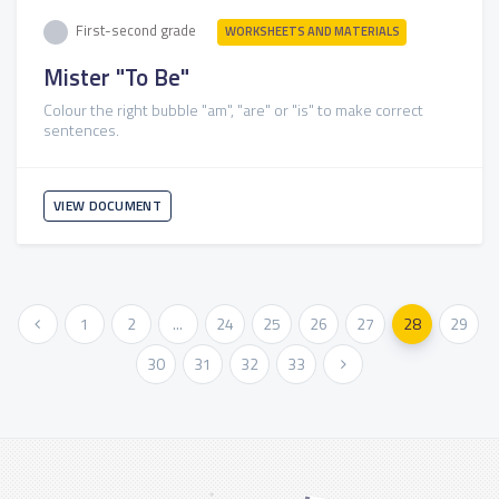
First-second grade
WORKSHEETS AND MATERIALS
Mister "To Be"
Colour the right bubble "am", "are" or "is" to make correct
sentences.
VIEW DOCUMENT
« Previous
1
2
...
24
25
26
27
28
29
30
31
32
33
Next »