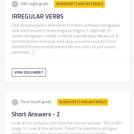
Fifth-eight grade
WORKSHEETS AND MATERIALS
IRREGULAR VERBS
Fișă de lucru pentru exersarea formelor verbelor neregulare
cele mai comune în limba engleză. Pagina 1 cuprinde 14
verbe neregulare, notate cu litere mari de tipar, fiecare cu 3
posibile forme de trecut, însă doar una este corectă. Elevii
identifică forma corectă pentru fiecare verb (se pot colora
perechile[...]
VIEW DOCUMENT
Third-fourth grade
WORKSHEETS AND MATERIALS
Short Answers - 2
Look at the pictures and circle the correct answer: YES or NO
(page 1) Look at the pictures. Read the questions and give
short answers. pay attention to the first word in the