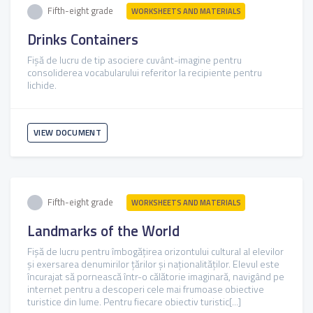
Fifth-eight grade
WORKSHEETS AND MATERIALS
Drinks Containers
Fișă de lucru de tip asociere cuvânt-imagine pentru
consoliderea vocabularului referitor la recipiente pentru
lichide.
VIEW DOCUMENT
Fifth-eight grade
WORKSHEETS AND MATERIALS
Landmarks of the World
Fișă de lucru pentru îmbogățirea orizontului cultural al elevilor
și exersarea denumirilor țărilor și naționalităților. Elevul este
încurajat să pornească într-o călătorie imaginară, navigând pe
internet pentru a descoperi cele mai frumoase obiective
turistice din lume. Pentru fiecare obiectiv turistic[...]