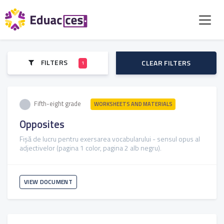
FILTERS
CLEAR FILTERS
1
Fifth-eight grade
WORKSHEETS AND MATERIALS
Opposites
Fișă de lucru pentru exersarea vocabularului - sensul opus al
adjectivelor (pagina 1 color, pagina 2 alb negru).
VIEW DOCUMENT