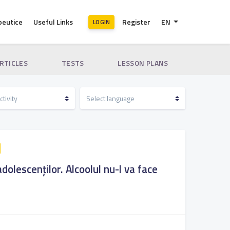
peutice
Useful Links
Register
EN
LOGIN
ARTICLES
TESTS
LESSON PLANS
adolescenților. Alcoolul nu-l va face