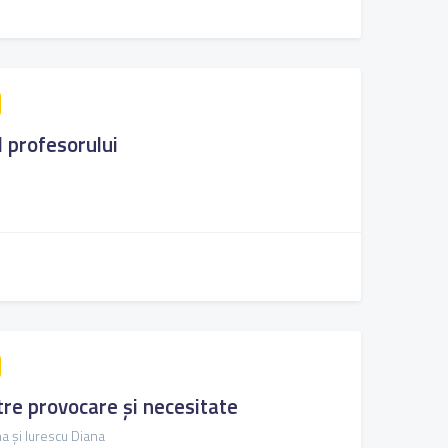
l profesorului
ntre provocare și necesitate
a și Iurescu Diana