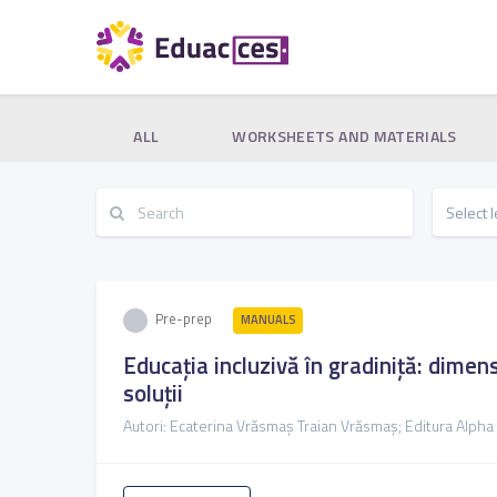
ALL
WORKSHEETS AND MATERIALS
Pre-prep
MANUALS
Educația incluzivă în gradiniță: dimens
soluții
Autori: Ecaterina Vrăsmaș Traian Vrăsmaș; Editura Alph