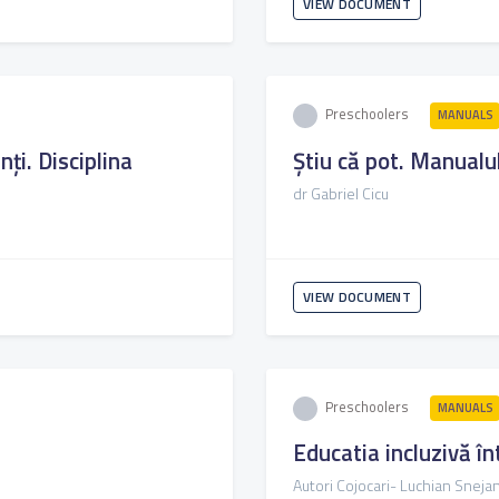
VIEW DOCUMENT
Preschoolers
MANUALS
nți. Disciplina
Știu că pot. Manualu
dr Gabriel Cicu
VIEW DOCUMENT
Preschoolers
MANUALS
Educatia incluzivă î
Autori Cojocari- Luchian Snejan