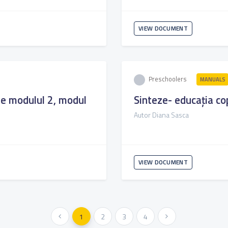
VIEW DOCUMENT
Preschoolers
MANUALS
are modulul 2, modul
Sinteze- educația cop
Autor Diana Sasca
VIEW DOCUMENT
« Previous
1
2
3
4
Next »