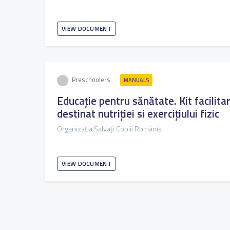
VIEW DOCUMENT
Preschoolers
MANUALS
Educație pentru sănătate. Kit facilit
destinat nutriției si exercițiului fizic
Organizația Salvați Copiii România
VIEW DOCUMENT