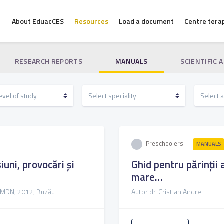
About EduacCES
Resources
Load a document
Centre tera
RESEARCH REPORTS
MANUALS
SCIENTIFIC 
Preschoolers
MANUALS
iuni, provocări și
Ghid pentru părinții 
mare…
a MDN, 2012, Buzău
Autor dr. Cristian Andrei