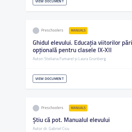
VIEW DOCUMENT
Preschoolers
MANUALS
Ghidul elevului. Educația viitorilor pări
opțională pentru clasele IX-XII
Autori Steliana Fumarel și Laura Grunberg
VIEW DOCUMENT
Preschoolers
MANUALS
Știu că pot. Manualul elevului
Autor dr. Gabriel Cicu