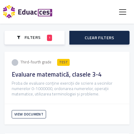
FILTERS
CLEAR FILTERS
1
Third-fourth grade
TEST
Evaluare matematică, clasele 3-4
Proba de evaluare conține exerciții de scriere a vecinilor
numerelor 0-1000000, ordonarea numerelor, operații
matematice, utilizarea terminologiei și probleme.
VIEW DOCUMENT