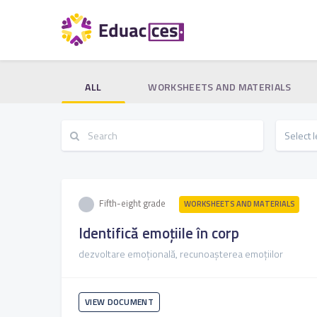
ALL
WORKSHEETS AND MATERIALS
Fifth-eight grade
WORKSHEETS AND MATERIALS
Identifică emoțiile în corp
dezvoltare emoțională, recunoașterea emoțiilor
VIEW DOCUMENT