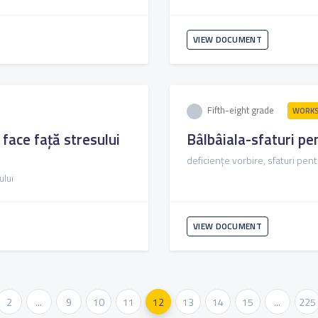
VIEW DOCUMENT
Fifth-eight grade
WORKS
a face față stresului
Bâlbâiala-sfaturi pe
deficiențe vorbire, sfaturi pen
ului
VIEW DOCUMENT
2
...
9
10
11
12
13
14
15
...
225