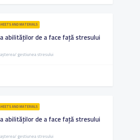
HEETS AND MATERIALS
a abilităților de a face față stresului
așterea/ gestiunea stresului
HEETS AND MATERIALS
a abilităților de a face față stresului
așterea/ gestiunea stresului