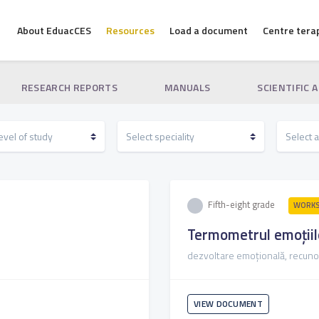
About EduacCES
Resources
Load a document
Centre tera
RESEARCH REPORTS
MANUALS
SCIENTIFIC 
Fifth-eight grade
WORKS
Termometrul emoțiil
dezvoltare emoțională, recuno
VIEW DOCUMENT