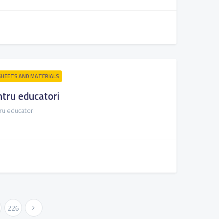
HEETS AND MATERIALS
ntru educatori
tru educatori
226
Next »