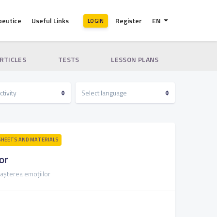
peutice
Useful Links
Register
EN
LOGIN
ARTICLES
TESTS
LESSON PLANS
HEETS AND MATERIALS
or
așterea emoțiilor