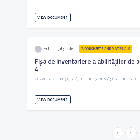
VIEW DOCUMENT
Fifth-eight grade
WORKSHEETS AND MATERIALS
Fișa de inventariere a abilităților de 
4
dezvoltare emoțională, recunoașterea/ gestiunea stres
VIEW DOCUMENT
« Previous
1