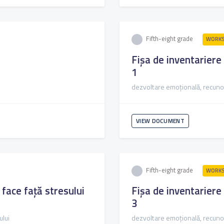
Fifth-eight grade
WORKS
Fișa de inventariere 
1
dezvoltare emoțională, recuno
VIEW DOCUMENT
Fifth-eight grade
WORKS
a face față stresului
Fișa de inventariere 
3
ului
dezvoltare emoțională, recuno