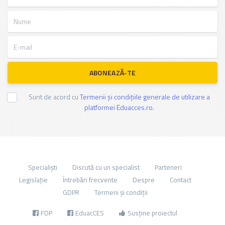
Nume
E-mail
ABONEAZĂ-TE
Sunt de acord cu
Termenii și condițiile generale de utilizare a
platformei Eduacces.ro.
Specialiști
Discută cu un specialist
Parteneri
Legislație
Întrebări frecvente
Despre
Contact
GDPR
Termeni și condiții
FDP
EduacCES
Susține proiectul