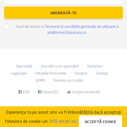
ABONEAZĂ-TE
Sunt de acord cu
Termenii și condițiile generale de utilizare a
platformei Eduacces.ro.
Specialiști
Discută cu un specialist
Parteneri
Legislație
Întrebări frecvente
Despre
Contact
GDPR
Termeni și condiții
FDP
EduacCES
Susține proiectul
Experiența ta pe acest site va fi îmbunătățită dacă acceptați
folosirea de cookie-uri.
Află detalii aici.
ACCEPTĂ COOKIE