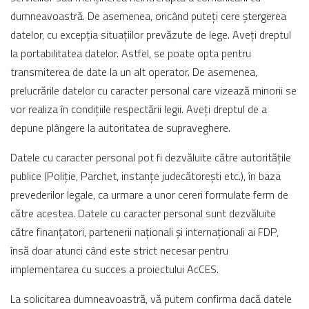
dumneavoastră. De asemenea, oricând puteți cere ștergerea
datelor, cu excepția situațiilor prevăzute de lege. Aveți dreptul
la portabilitatea datelor. Astfel, se poate opta pentru
transmiterea de date la un alt operator. De asemenea,
prelucrările datelor cu caracter personal care vizează minorii se
vor realiza în condițiile respectării legii. Aveți dreptul de a
depune plângere la autoritatea de supraveghere.
Datele cu caracter personal pot fi dezvăluite către autoritățile
publice (Poliție, Parchet, instanțe judecătorești etc.), în baza
prevederilor legale, ca urmare a unor cereri formulate ferm de
către acestea. Datele cu caracter personal sunt dezvăluite
către finanțatori, partenerii naționali și internaționali ai FDP,
însă doar atunci când este strict necesar pentru
implementarea cu succes a proiectului AcCES.
La solicitarea dumneavoastră, vă putem confirma dacă datele