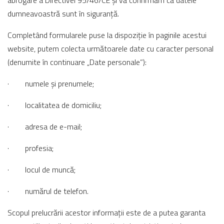
abrogare a Directivei 95/46/CE și vă confirmăm că datele
dumneavoastră sunt în siguranță.
Completând formularele puse la dispoziție în paginile acestui
website, putem colecta următoarele date cu caracter personal
(denumite în continuare „Date personale”):
· numele și prenumele;
· localitatea de domiciliu;
· adresa de e-mail;
· profesia;
· locul de muncă;
· numărul de telefon.
Scopul prelucrării acestor informații este de a putea garanta