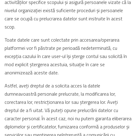
activităților specifice scopului și asigură persoanele vizate că la
nivelul organizației există suficiente proceduri și persoanele
care se ocupă cu prelucrarea datelor sunt instruite în acest
scop.
Toate datele care sunt colectate prin accesarea/operarea
platformei vor fi păstrate pe perioadă nedeterminată, cu
excepția cazului în care user-ul își șterge contul sau solicită în
mod explicit ștergerea acestuia, situație în care se
anonimizează aceste date.
Astfel, aveți dreptul de a solicita acces la datele
dumneavoastră personale prelucrate, la modificarea lor,
corectarea lor, restricționarea lor sau ștergerea lor. Aveți
dreptul de a fi uitat. Vă puteți opune prelucrării datelor cu
caracter personal. În acest caz, noi nu putem garanta eliberarea
diplomelor și certificatelor, furnizarea conformă a produselor și
serviciilor sau menținerea neîntreruptă a comunicării cu