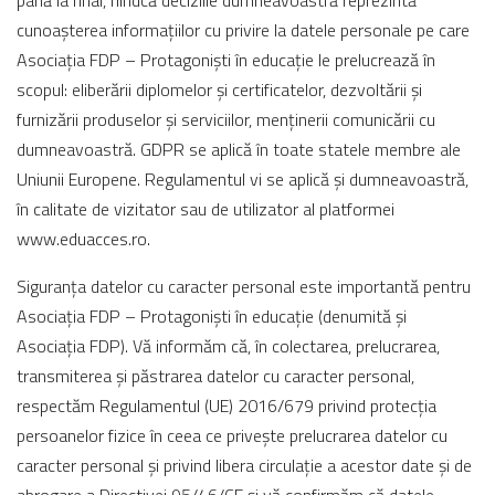
până la final, fiindcă deciziile dumneavoastră reprezintă
cunoașterea informațiilor cu privire la datele personale pe care
Asociația FDP – Protagoniști în educație le prelucrează în
scopul: eliberării diplomelor și certificatelor, dezvoltării și
furnizării produselor și serviciilor, menținerii comunicării cu
dumneavoastră. GDPR se aplică în toate statele membre ale
Uniunii Europene. Regulamentul vi se aplică și dumneavoastră,
în calitate de vizitator sau de utilizator al platformei
www.eduacces.ro.
Siguranța datelor cu caracter personal este importantă pentru
Asociația FDP – Protagoniști în educație (denumită și
Asociația FDP). Vă informăm că, în colectarea, prelucrarea,
transmiterea și păstrarea datelor cu caracter personal,
respectăm Regulamentul (UE) 2016/679 privind protecția
persoanelor fizice în ceea ce privește prelucrarea datelor cu
caracter personal și privind libera circulație a acestor date și de