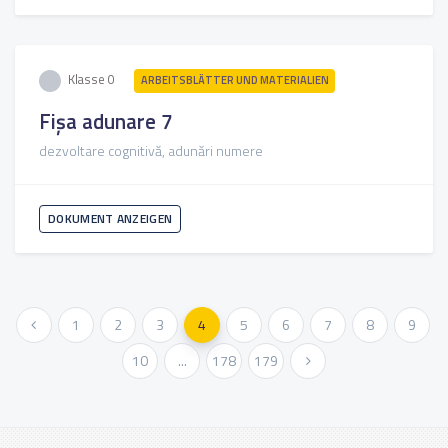
Klasse 0
ARBEITSBLÄTTER UND MATERIALIEN
Fișa adunare 7
dezvoltare cognitivă, adunări numere
DOKUMENT ANZEIGEN
« Vorher
1
2
3
4
5
6
7
8
9
10
...
178
179
Weiter »