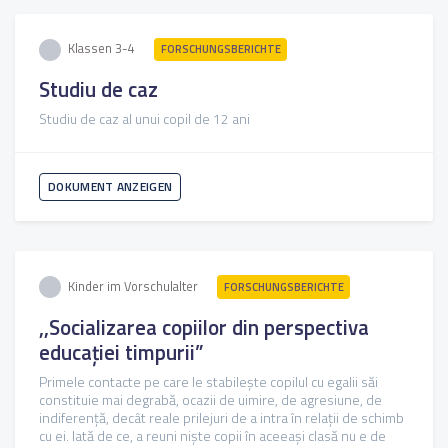
Klassen 3-4
FORSCHUNGSBERICHTE
Studiu de caz
Studiu de caz al unui copil de 12 ani
DOKUMENT ANZEIGEN
Kinder im Vorschulalter
FORSCHUNGSBERICHTE
,,Socializarea copiilor din perspectiva
educației timpurii”
Primele contacte pe care le stabilește copilul cu egalii săi
constituie mai degrabă, ocazii de uimire, de agresiune, de
indiferență, decât reale prilejuri de a intra în relații de schimb
cu ei. Iată de ce, a reuni niște copii în aceeași clasă nu e de