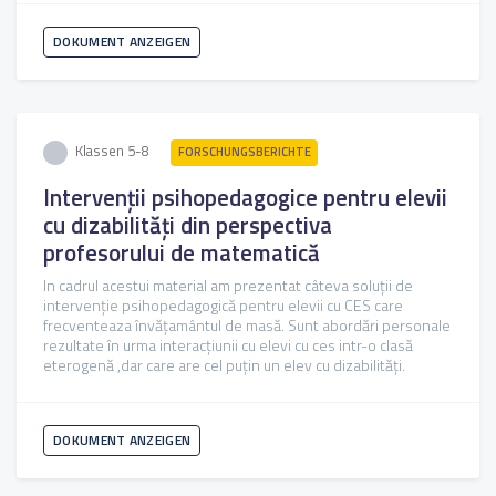
DOKUMENT ANZEIGEN
Klassen 5-8
FORSCHUNGSBERICHTE
Intervenții psihopedagogice pentru elevii
cu dizabilități din perspectiva
profesorului de matematică
In cadrul acestui material am prezentat câteva soluții de
intervenție psihopedagogică pentru elevii cu CES care
frecventeaza învățamântul de masă. Sunt abordări personale
rezultate în urma interacțiunii cu elevi cu ces intr-o clasă
eterogenă ,dar care are cel puțin un elev cu dizabilități.
DOKUMENT ANZEIGEN