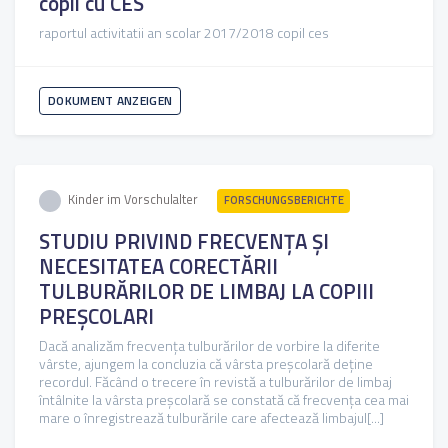
copil cu CES
raportul activitatii an scolar 2017/2018 copil ces
DOKUMENT ANZEIGEN
Kinder im Vorschulalter
FORSCHUNGSBERICHTE
STUDIU PRIVIND FRECVENŢA ŞI
NECESITATEA CORECTĂRII
TULBURĂRILOR DE LIMBAJ LA COPIII
PREŞCOLARI
Dacă analizăm frecvenţa tulburărilor de vorbire la diferite
vârste, ajungem la concluzia că vârsta preşcolară deţine
recordul. Făcând o trecere în revistă a tulburărilor de limbaj
întâlnite la vârsta preşcolară se constată că frecvenţa cea mai
mare o înregistrează tulburările care afectează limbajul[...]