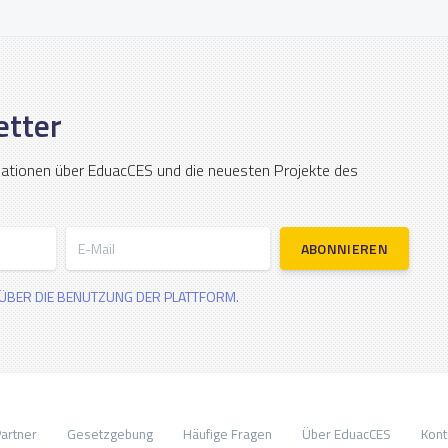
etter
mationen über EduacCES und die neuesten Projekte des
E-Mail
ABONNIEREN
ÜBER DIE BENUTZUNG DER PLATTFORM.
artner
Gesetzgebung
Häufige Fragen
Über EduacCES
Kont