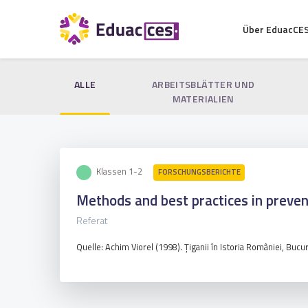
Über EduacCE
ALLE
ARBEITSBLÄTTER UND
MATERIALIEN
Klassen 1-2
FORSCHUNGSBERICHTE
Methods and best practices in preve
Referat
Quelle: Achim Viorel (1998). Ţiganii în Istoria României, Bucure