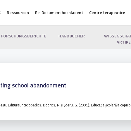
S
Ressourcen
Ein Dokument hochladent
Centre terapeutice
FORSCHUNGSBERICHTE
HANDBÜCHER
WISSENSCHA
ARTIKE
nting school abandonment
şti: EdituraEnciclopedică. Dobrică, P. şi Jderu, G. (2005). Educaţia şcolară a copiilo