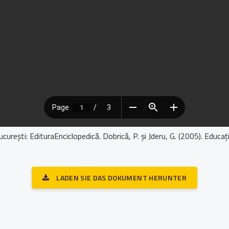
ucureşti: EdituraEnciclopedică. Dobrică, P. şi Jderu, G. (2005). Educaţi
LADEN SIE DAS DOKUMENT HERUNTER