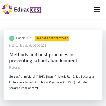
Clasele 1-2
RAPOARTE DE CERCETARE
Încărcat la data de 05.06.2021
Methods and best practices in
preventing school abandonment
Referat
Sursa: Achim Viorel (1998). Ţiganii în Istoria României, Bucureşti:
EdituraEnciclopedică. Dobrică, P. şi Jderu, G. (2005). Educaţia
şcolară a copiilor romi.