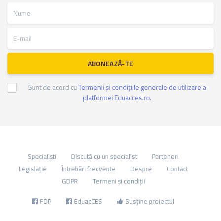
Nume
E-mail
ABONEAZĂ-TE
Sunt de acord cu
Termenii și condițiile generale de utilizare a
platformei Eduacces.ro.
Specialiști
Discută cu un specialist
Parteneri
Legislație
Întrebări frecvente
Despre
Contact
GDPR
Termeni și condiții
FDP
EduacCES
Susține proiectul