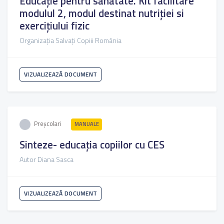
Educație pentru sănătate. Kit facilitare
modulul 2, modul destinat nutriției si
exercițiului fizic
Organizația Salvați Copiii România
VIZUALIZEAZĂ DOCUMENT
Preșcolari
MANUALE
Sinteze- educația copiilor cu CES
Autor Diana Sasca
VIZUALIZEAZĂ DOCUMENT