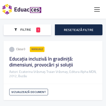
FILTRE
RESETEAZĂ FILTRE
1
Clasa 0
MANUALE
Educația incluzivă în gradiniță:
dimensiuni, provocări și soluții
Autori: Ecaterina Vrăsmaș Traian Vrăsmaș; Editura Alpha MDN,
2012, Buzău
VIZUALIZEAZĂ DOCUMENT