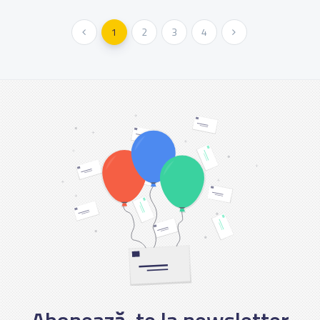
« Anterioara
1
2
3
4
Urmatoarea »