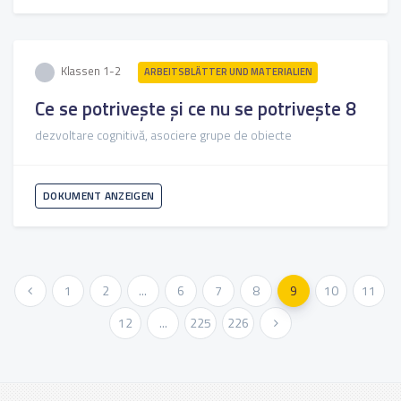
Klassen 1-2
ARBEITSBLÄTTER UND MATERIALIEN
Ce se potrivește și ce nu se potrivește 8
dezvoltare cognitivă, asociere grupe de obiecte
DOKUMENT ANZEIGEN
« Vorher
1
2
...
6
7
8
9
10
11
12
...
225
226
Weiter »