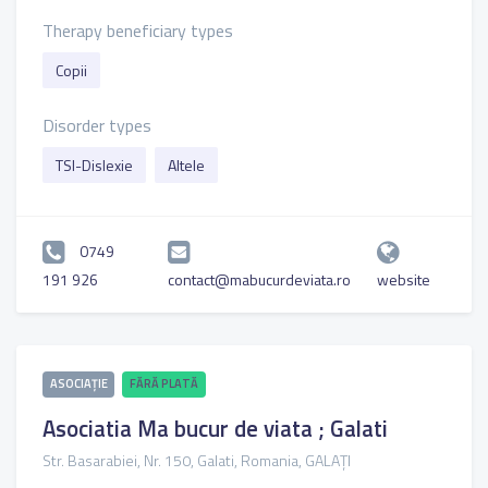
Therapy beneficiary types
Copii
Disorder types
TSI-Dislexie
Altele
0749
191 926
contact@mabucurdeviata.ro
website
ASOCIAȚIE
FĂRĂ PLATĂ
Asociatia Ma bucur de viata ; Galati
Str. Basarabiei, Nr. 150, Galati, Romania, GALAȚI