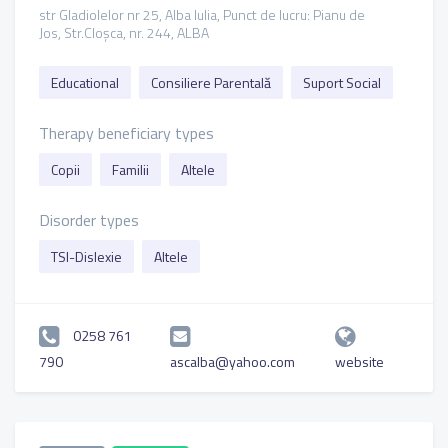
str Gladiolelor nr 25, Alba Iulia, Punct de lucru: Pianu de
Jos, Str.Cloșca, nr. 244, ALBA
Educational
Consiliere Parentală
Suport Social
Therapy beneficiary types
Copii
Familii
Altele
Disorder types
TSI-Dislexie
Altele
0258 761
790
ascalba@yahoo.com
website