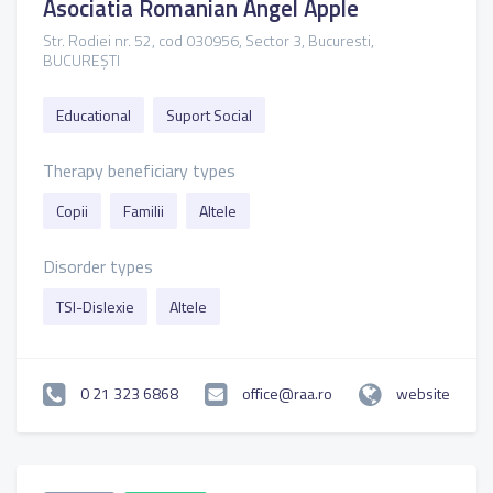
Asociatia Romanian Angel Apple
Str. Rodiei nr. 52, cod 030956, Sector 3, Bucuresti,
BUCUREȘTI
Educational
Suport Social
Therapy beneficiary types
Copii
Familii
Altele
Disorder types
TSI-Dislexie
Altele
0 21 323 6868
office@raa.ro
website