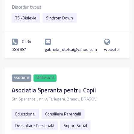
Disorder types
TSI-Dislexie
Sindrom Down
0234
588 984
gabriela_otelita@yahoo.com
website
ASOCIAȚIE
FĂRĂ PLATĂ
Asociatia Speranta pentru Copii
Str. Sperantei , nr. 8, Tarlugeni, Brasov, BRAȘOV
Educational
Consiliere Parentală
Dezvoltare Personală
Suport Social