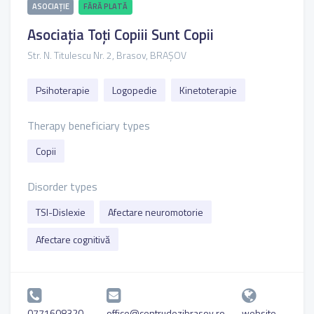
ASOCIAȚIE
FĂRĂ PLATĂ
Asociația Toți Copiii Sunt Copii
Str. N. Titulescu Nr. 2, Brasov, BRAȘOV
Psihoterapie
Logopedie
Kinetoterapie
Therapy beneficiary types
Copii
Disorder types
TSI-Dislexie
Afectare neuromotorie
Afectare cognitivă
0771608320
office@centrudezibrasov.ro
website