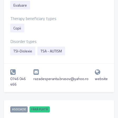
Evaluare
Therapy beneficiary types
Copii
Disorder types
TSI-Dislexie
TSA - AUTISM
0746 046
razadesperanta.brasov@yahoo.ro
website
466
ASOCIAȚIE
FĂRĂ PLATĂ