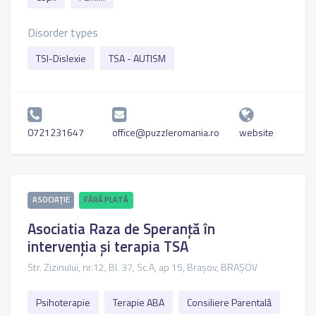
Disorder types
TSI-Dislexie
TSA - AUTISM
0721231647
office@puzzleromania.ro
website
ASOCIAȚIE
FĂRĂ PLATĂ
Asociatia Raza de Speranță în
intervenția și terapia TSA
Str. Zizinului, nr.12, Bl. 37, Sc.A, ap 15, Brașov, BRAȘOV
Psihoterapie
Terapie ABA
Consiliere Parentală