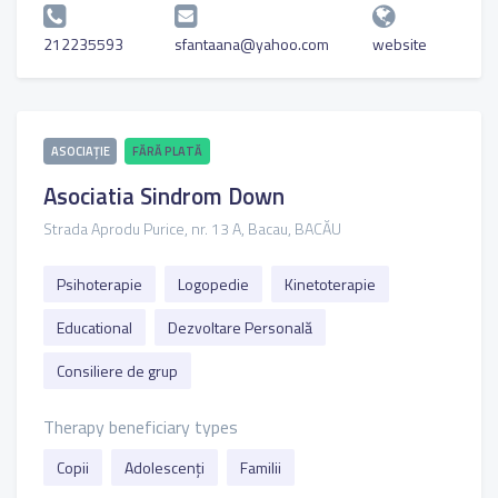
212235593
sfantaana@yahoo.com
website
ASOCIAȚIE
FĂRĂ PLATĂ
Asociatia Sindrom Down
Strada Aprodu Purice, nr. 13 A, Bacau, BACĂU
Psihoterapie
Logopedie
Kinetoterapie
Educational
Dezvoltare Personală
Consiliere de grup
Therapy beneficiary types
Copii
Adolescenți
Familii