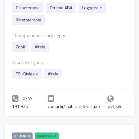
Psihoterapie
Terapie ABA
Logopedie
Kinetoterapie
Therapy beneficiary types
Copii
Altele
Disorder types
TSI-Dislexie
Altele
0749
191 926
contact@mabucurdeviata.ro
website
ASOCIAȚIE
FĂRĂ PLATĂ