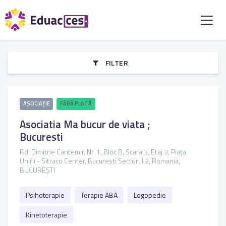
FILTER
ASOCIAȚIE
FĂRĂ PLATĂ
Asociatia Ma bucur de viata ;
Bucuresti
Bd. Dimitrie Cantemir, Nr. 1, Bloc B, Scara 3, Etaj 3, Piața
Unirii - Sitraco Center, Bucureşti Sectorul 3, Romania,
BUCUREȘTI
Psihoterapie
Terapie ABA
Logopedie
Kinetoterapie