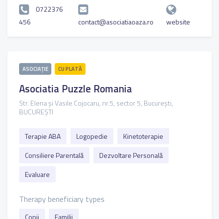
0722376
456
contact@asociatiaoaza.ro
website
ASOCIAȚIE
CU PLATĂ
Asociatia Puzzle Romania
Str. Elena și Vasile Cojocaru, nr.5, sector 5, București,
BUCUREȘTI
Terapie ABA
Logopedie
Kinetoterapie
Consiliere Parentală
Dezvoltare Personală
Evaluare
Therapy beneficiary types
Copii
Familii