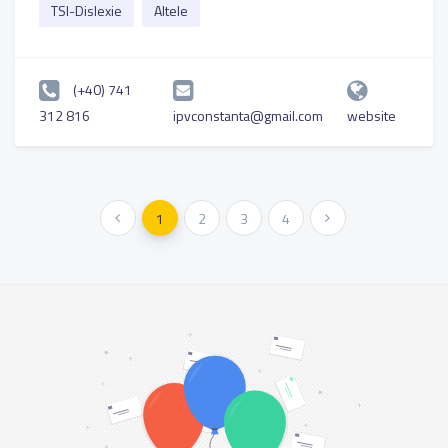
TSI-Dislexie
Altele
(+40) 741
312 816
ipvconstanta@gmail.com
website
« Előző
1
2
3
4
Következő »