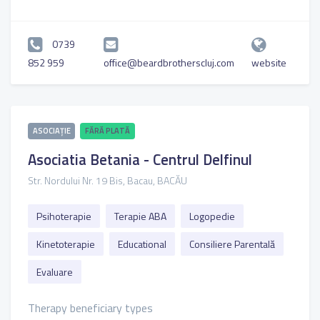
0739
852 959
office@beardbrotherscluj.com
website
ASOCIAȚIE
FĂRĂ PLATĂ
Asociatia Betania - Centrul Delfinul
Str. Nordului Nr. 19 Bis, Bacau, BACĂU
Psihoterapie
Terapie ABA
Logopedie
Kinetoterapie
Educational
Consiliere Parentală
Evaluare
Therapy beneficiary types