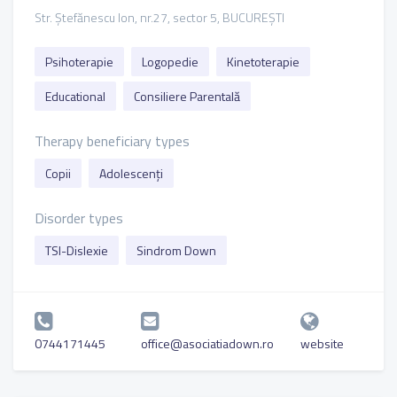
Str. Ștefănescu Ion, nr.27, sector 5, BUCUREȘTI
Psihoterapie
Logopedie
Kinetoterapie
Educational
Consiliere Parentală
Therapy beneficiary types
Copii
Adolescenți
Disorder types
TSI-Dislexie
Sindrom Down
0744171445
office@asociatiadown.ro
website