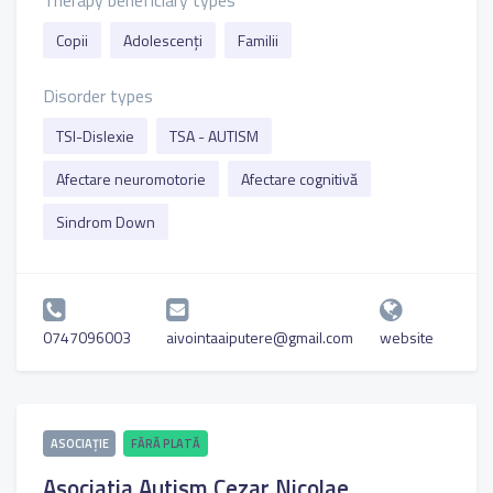
Therapy beneficiary types
Copii
Adolescenți
Familii
Disorder types
TSI-Dislexie
TSA - AUTISM
Afectare neuromotorie
Afectare cognitivă
Sindrom Down
0747096003
aivointaaiputere@gmail.com
website
ASOCIAȚIE
FĂRĂ PLATĂ
Asociatia Autism Cezar Nicolae