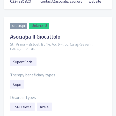
0234285820
contact@asociatiafavor.org
website
ASOCIAȚIE
FĂRĂ PLATĂ
Asociația Il Giocattolo
Str. Anina – Brădet, BL 14, Ap. 9 – Jud. Caraş-Severin,
CARAȘ SEVERIN
Suport Social
Therapy beneficiary types
Copii
Disorder types
TSI-Dislexie
Altele