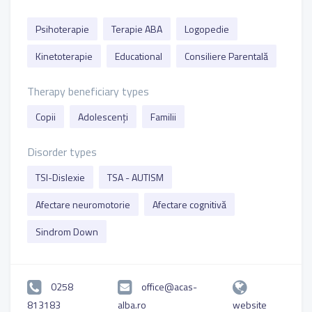
Psihoterapie
Terapie ABA
Logopedie
Kinetoterapie
Educational
Consiliere Parentală
Therapy beneficiary types
Copii
Adolescenți
Familii
Disorder types
TSI-Dislexie
TSA - AUTISM
Afectare neuromotorie
Afectare cognitivă
Sindrom Down
0258
office@acas-
813183
alba.ro
website