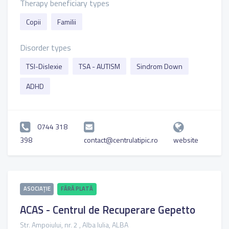
Therapy beneficiary types
Copii
Familii
Disorder types
TSI-Dislexie
TSA - AUTISM
Sindrom Down
ADHD
0744 318
398
contact@centrulatipic.ro
website
ASOCIAȚIE
FĂRĂ PLATĂ
ACAS - Centrul de Recuperare Gepetto
Str. Ampoiului, nr. 2 , Alba Iulia, ALBA