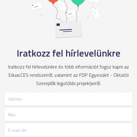
Iratkozz fel hírlevelünkre
Iratkozz fel hírlevelünkre és több információt fogsz kapni az
EduacCES rendszerről, valamint az FDP Egyesület - Oktatói
Szereplők legutóbbi projektjeiről.
Utónév
Név
E-mail cím