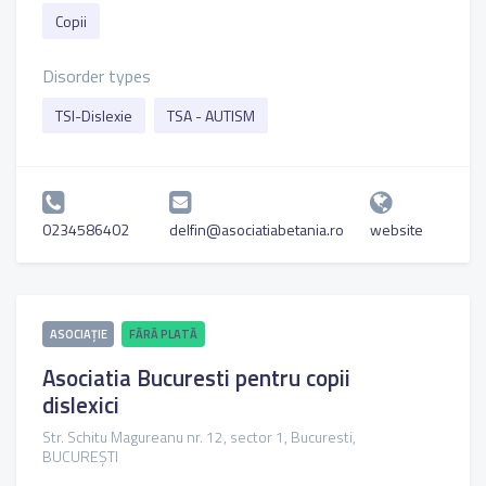
Copii
Disorder types
TSI-Dislexie
TSA - AUTISM
0234586402
delfin@asociatiabetania.ro
website
ASOCIAȚIE
FĂRĂ PLATĂ
Asociatia Bucuresti pentru copii
dislexici
Str. Schitu Magureanu nr. 12, sector 1, Bucuresti,
BUCUREȘTI