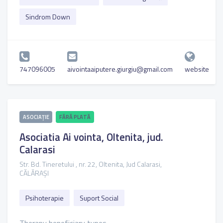
Sindrom Down
747096005
aivointaaiputere.giurgiu@gmail.com
website
ASOCIAȚIE
FĂRĂ PLATĂ
Asociatia Ai vointa, Oltenita, jud.
Calarasi
Str. Bd. Tineretului , nr. 22, Oltenita, Jud Calarasi,
CĂLĂRAȘI
Psihoterapie
Suport Social