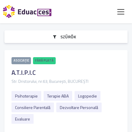
SZŰRŐK
ASOCIAȚIE
FĂRĂ PLATĂ
A.T.I.P.I.C
Str. Dristorului, nr.63, București, BUCUREȘTI
Psihoterapie
Terapie ABA
Logopedie
Consiliere Parentală
Dezvoltare Personală
Evaluare