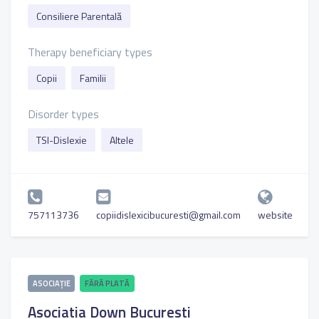
Consiliere Parentală
Therapy beneficiary types
Copii
Familii
Disorder types
TSI-Dislexie
Altele
757113736
copiidislexicibucuresti@gmail.com
website
ASOCIAȚIE
FĂRĂ PLATĂ
Asociatia Down Bucuresti