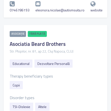
0746786193
eleonora.nicolae@autismsuita.ro
website
ASOCIAȚIE
FĂRĂ PLATĂ
Asociatia Beard Brothers
Str. Plopilor, nr. 81, ap 22, Cluj Napoca, CLUJ
Educational
Dezvoltare Personală
Therapy beneficiary types
Copii
Disorder types
TSI-Dislexie
Altele