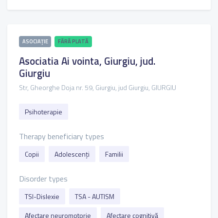
ASOCIAȚIE
FĂRĂ PLATĂ
Asociatia Ai vointa, Giurgiu, jud.
Giurgiu
Str, Gheorghe Doja nr. 59, Giurgiu, jud Giurgiu, GIURGIU
Psihoterapie
Therapy beneficiary types
Copii
Adolescenți
Familii
Disorder types
TSI-Dislexie
TSA - AUTISM
Afectare neuromotorie
Afectare cognitivă