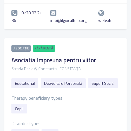
0728 82 21
86
info@ilgiocattolo.org
website
ASOCIAȚIE
FĂRĂ PLATĂ
Asociatia Impreuna pentru viitor
Strada Dacia 6, Constanta,, CONSTANȚA
Educational
Dezvoltare Personală
Suport Social
Therapy beneficiary types
Copii
Disorder types