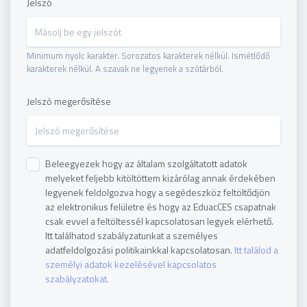
Jelszó
Minimum nyolc karakter. Sorozatos karakterek nélkül. Ismétlődő
karakterek nélkül. A szavak ne legyenek a szótárból.
Jelszó megerősítése
Beleegyezek hogy az általam szolgáltatott adatok
melyeket feljebb kitöltöttem kizárólag annak érdekében
legyenek feldolgozva hogy a segédeszköz feltöltődjön
az elektronikus felületre és hogy az EduacCES csapatnak
csak evvel a feltöltessél kapcsolatosan legyek elérhető.
Itt találhatod szabályzatunkat a személyes
adatfeldolgozási politikainkkal kapcsolatosan.
Itt találod a
személyi adatok kezelésével kapcsolatos
szabályzatokat.