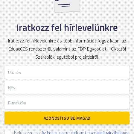
Iratkozz fel hírlevelünkre
Iratkozz fel hírlevelünkre és több információt fogsz kapni az
EduacCES rendszerről, valamint az FDP Egyesület - Oktatói
Szereplők legutóbbi projektjeiről.
Utónév
Név
E-mail cím
AZONOSÍTSD BE MAGAD
Belegyezek az
Az Eduacces.ro platform használatának általános