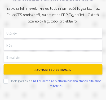
Iratkozz fel hírlevelünkre és több információt fogsz kapni az
EduacCES rendszerről, valamint az FDP Egyesület - Oktatói
Szereplők legutóbbi projektjeiről.
Utónév
Név
E-mail cím
AZONOSÍTSD BE MAGAD
Belegyezek az
Az Eduacces.ro platform használatának általános
feltételei.