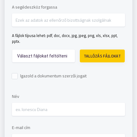
A segédeszköz forgassa
A fájlok típusa lehet: pdf, doc, docx, jpg, jpeg, png, xls, xlsx, ppt,
pptx.
TALLÓZÁS FÁJLOKAT
Választ fájlokat feltölteni
Igazold a dokumentum szerzői jogait
Név
E-mail cím