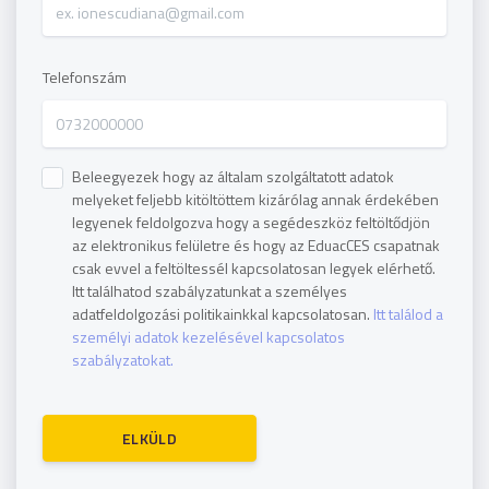
Telefonszám
Beleegyezek hogy az általam szolgáltatott adatok
melyeket feljebb kitöltöttem kizárólag annak érdekében
legyenek feldolgozva hogy a segédeszköz feltöltődjön
az elektronikus felületre és hogy az EduacCES csapatnak
csak evvel a feltöltessél kapcsolatosan legyek elérhető.
Itt találhatod szabályzatunkat a személyes
adatfeldolgozási politikainkkal kapcsolatosan.
Itt találod a
személyi adatok kezelésével kapcsolatos
szabályzatokat.
ELKÜLD