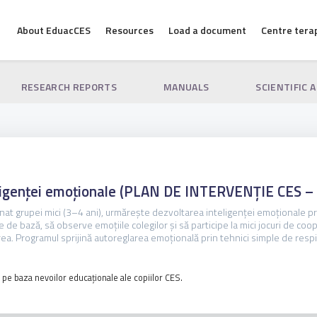
About EduacCES
Resources
Load a document
Centre tera
RESEARCH REPORTS
MANUALS
SCIENTIFIC 
nteligenței emoționale (PLAN DE INTERVENȚIE CES 
at grupei mici (3–4 ani), urmărește dezvoltarea inteligenței emoționale prin
e de bază, să observe emoțiile colegilor și să participe la mici jocuri de coop
țarea. Programul sprijină autoreglarea emoțională prin tehnici simple de respir
e pe baza nevoilor educaționale ale copiilor CES.