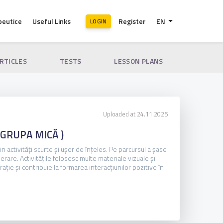
peutice
Useful Links
Register
EN
LOGIN
ARTICLES
TESTS
LESSON PLANS
Uploaded at 24.11.2025
– GRUPA MICĂ )
 activități scurte și ușor de înțeles. Pe parcursul a șase
erare. Activitățile folosesc multe materiale vizuale și
ație și contribuie la formarea interacțiunilor pozitive în