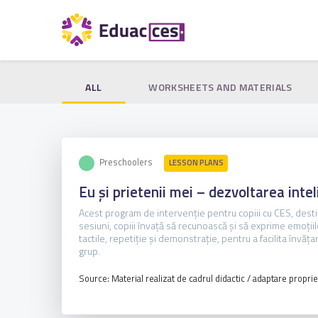
ALL
WORKSHEETS AND MATERIALS
Preschoolers
LESSON PLANS
Eu și prietenii mei – dezvoltarea i
Acest program de intervenție pentru copiii cu CES, destin
sesiuni, copiii învață să recunoască și să exprime emoțiil
tactile, repetiție și demonstrație, pentru a facilita învă
grup.
Source: Material realizat de cadrul didactic / adaptare propri