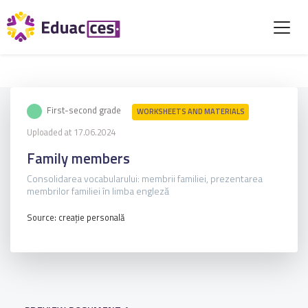
First-second grade
WORKSHEETS AND MATERIALS
Uploaded at 17.06.2024
Family members
Consolidarea vocabularului: membrii familiei, prezentarea
membrilor familiei în limba engleză
Source: creație personală