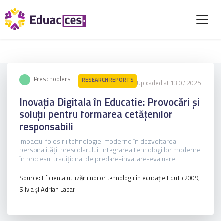
Preschoolers
RESEARCH REPORTS
Uploaded at 13.07.2025
Inovația Digitala în Educatie: Provocări și
soluții pentru formarea cetățenilor
responsabili
Impactul folosirii tehnologiei moderne în dezvoltarea
personalității prescolarului. Integrarea tehnologiilor moderne
în procesul tradițional de predare-invatare-evaluare.
Source: Eficienta utilizării noilor tehnologii în educație.EduTic2009,
Silvia și Adrian Labar.