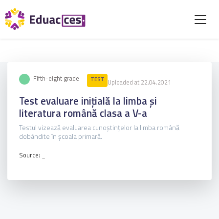
Fifth-eight grade
TEST
Uploaded at 22.04.2021
Test evaluare inițială la limba și
literatura română clasa a V-a
Testul vizează evaluarea cunoștințelor la limba română
dobândite în școala primară.
Source: _