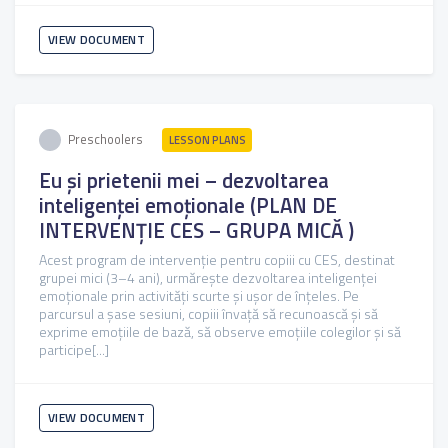
VIEW DOCUMENT
Preschoolers
LESSON PLANS
Eu și prietenii mei – dezvoltarea
inteligenței emoționale (PLAN DE
INTERVENȚIE CES – GRUPA MICĂ )
Acest program de intervenție pentru copiii cu CES, destinat
grupei mici (3–4 ani), urmărește dezvoltarea inteligenței
emoționale prin activități scurte și ușor de înțeles. Pe
parcursul a șase sesiuni, copiii învață să recunoască și să
exprime emoțiile de bază, să observe emoțiile colegilor și să
participe[...]
VIEW DOCUMENT