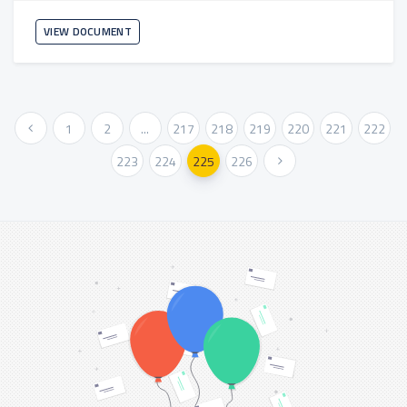
VIEW DOCUMENT
« Previous
1
2
...
217
218
219
220
221
222
223
224
225
226
Next »