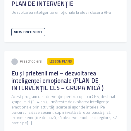
PLAN DE INTERVENȚIE
Dezvoltarea inteligenței emoționale la elevii clasei a VI-a
VIEW DOCUMENT
Preschoolers
LESSON PLANS
Eu și prietenii mei – dezvoltarea
inteligenței emoționale (PLAN DE
INTERVENȚIE CES – GRUPA MICĂ )
Acest program de intervenție pentru copiii cu CES, destinat
grupei mici (3–4 ani), urmărește dezvoltarea inteligenței
emoționale prin activități scurte și ușor de înțeles. Pe
parcursul a șase sesiuni, copiii învață să recunoască și să
exprime emoțiile de bază, să observe emoțiile colegilor și să
participe[...]