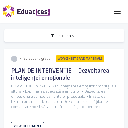
FILTERS
First-second grade
WORKSHEETS AND MATERIALS
PLAN DE INTERVENȚIE – Dezvoltarea
inteligenței emoționale
COMPETENȚE VIZATE • Recunoașterea emoțiilor proprii și ale
altora • Exprimarea adecvată a emoțiilor • Dezvoltarea
empatiei și a comportamentelor prosociale • Învățarea
tehnicilor simple de calmare • Dezvoltarea abilităților de
comunicare pozitivă • Lucrul în echipă și cooperarea
VIEW DOCUMENT