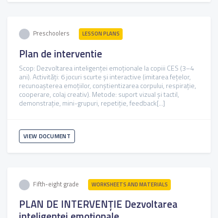
Preschoolers
LESSON PLANS
Plan de interventie
Scop: Dezvoltarea inteligenței emoționale la copiii CES (3–4
ani). Activități: 6 jocuri scurte și interactive (imitarea fețelor,
recunoașterea emoțiilor, conștientizarea corpului, respirație,
cooperare, colaj creativ). Metode: suport vizual și tactil,
demonstrație, mini-grupuri, repetiție, feedback[...]
VIEW DOCUMENT
Fifth-eight grade
WORKSHEETS AND MATERIALS
PLAN DE INTERVENȚIE Dezvoltarea
inteligenței emoționale