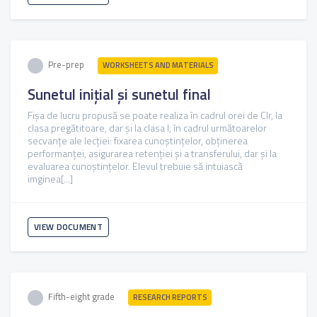
Pre-prep
WORKSHEETS AND MATERIALS
Sunetul inițial și sunetul final
Fișa de lucru propusă se poate realiza în cadrul orei de Clr, la
clasa pregătitoare, dar și la clasa I, în cadrul următoarelor
secvanțe ale lecției: fixarea cunoștințelor, obținerea
performanței, asigurarea retenției și a transferului, dar și la
evaluarea cunoștințelor. Elevul trebuie să intuiască
imginea[...]
VIEW DOCUMENT
Fifth-eight grade
RESEARCH REPORTS