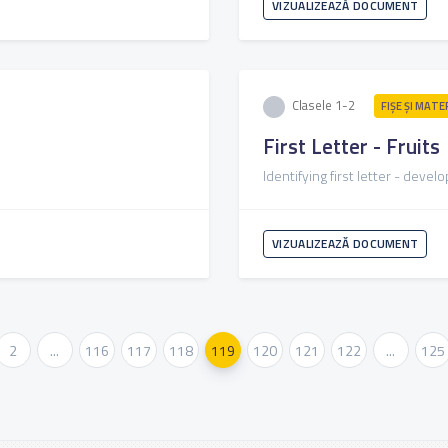
VIZUALIZEAZĂ DOCUMENT
Clasele 1-2
FIŞE ŞI MATE
First Letter - Fruits
Identifying first letter - deve
VIZUALIZEAZĂ DOCUMENT
2
...
116
117
118
119
120
121
122
...
125