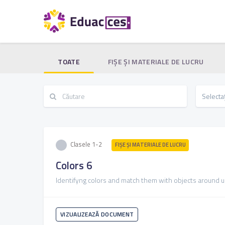
TOATE
FIŞE ŞI MATERIALE DE LUCRU
Clasele 1-2
FIŞE ŞI MATERIALE DE LUCRU
Colors 6
Identifyng colors and match them with objects around u
VIZUALIZEAZĂ DOCUMENT