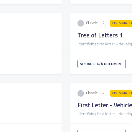
Clasele 1-2
FIŞE ŞI MATE
Tree of Letters 1
Identifying first letter - deve
VIZUALIZEAZĂ DOCUMENT
Clasele 1-2
FIŞE ŞI MATE
First Letter - Vehicl
Identifying first letter - deve