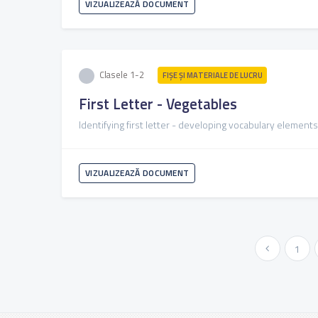
VIZUALIZEAZĂ DOCUMENT
Clasele 1-2
FIŞE ŞI MATERIALE DE LUCRU
First Letter - Vegetables
Identifying first letter - developing vocabulary elements
VIZUALIZEAZĂ DOCUMENT
« Anterioara
1