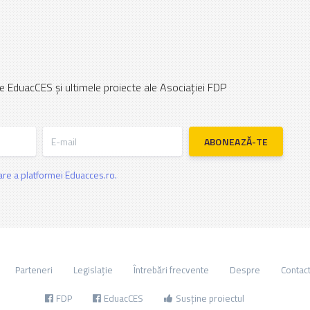
e EduacCES și ultimele proiecte ale Asociației FDP
E-mail
ABONEAZĂ-TE
zare a platformei Eduacces.ro.
Parteneri
Legislație
Întrebări frecvente
Despre
Contac
FDP
EduacCES
Susține proiectul