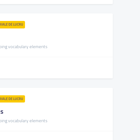
RIALE DE LUCRU
loping vocabulary elements
RIALE DE LUCRU
es
loping vocabulary elements