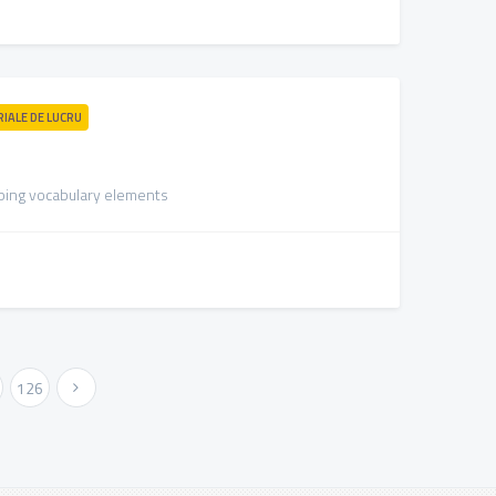
RIALE DE LUCRU
loping vocabulary elements
126
Urmatoarea »