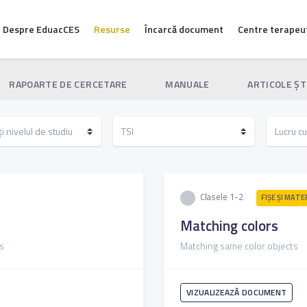
Despre EduacCES
Resurse
Încarcă document
Centre terapeu
RAPOARTE DE CERCETARE
MANUALE
ARTICOLE ŞT
Clasele 1-2
FIŞE ŞI MATE
Matching colors
s
Matching same color objects
VIZUALIZEAZĂ DOCUMENT