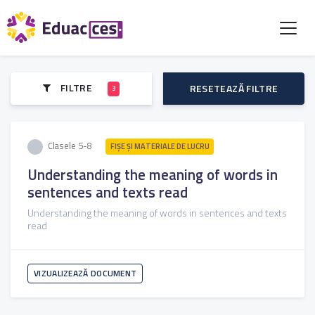
FILTRE
RESETEAZĂ FILTRE
3
Clasele 5-8
FIŞE ŞI MATERIALE DE LUCRU
Understanding the meaning of words in
sentences and texts read
Understanding the meaning of words in sentences and texts
read
VIZUALIZEAZĂ DOCUMENT