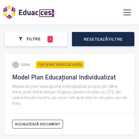
FILTRE
RESETEAZĂ FILTRE
1
Liceu
FIŞE ŞI MATERIALE DE LUCRU
Model Plan Educațional Individualizat
Model de plan educațional individualizat propus de către
mine, prof. Antal Adrian-Grigore, pentru un elev cu CES, din
cadrul liceului nostru, pe care l-am avut elev în cei patru ani de
liceu.
VIZUALIZEAZĂ DOCUMENT