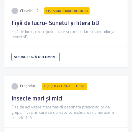
Clasele 1-2
FIŞE ŞI MATERIALE DE LUCRU
Fișă de lucru- Sunetul și litera bB
Fișă de lucru, exerciții de fixare și consolidarea sunetului și
literei bB
VIZUALIZEAZĂ DOCUMENT
Preșcolari
FIŞE ŞI MATERIALE DE LUCRU
Insecte mari și mici
Fisa de activitate matematică destinata preșcolarilor de
grupa mica prin care se dorește consolidarea numeratiei in
limitele 1-3