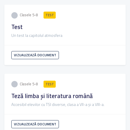
Clasele 5-8
TEST
Test
Un test la capitolul atmosfera
VIZUALIZEAZĂ DOCUMENT
Clasele 5-8
TEST
Teză limba și literatura română
Accesibil elevilor cu TSI diverse, clasa a VII-a și a VIII-a.
VIZUALIZEAZĂ DOCUMENT