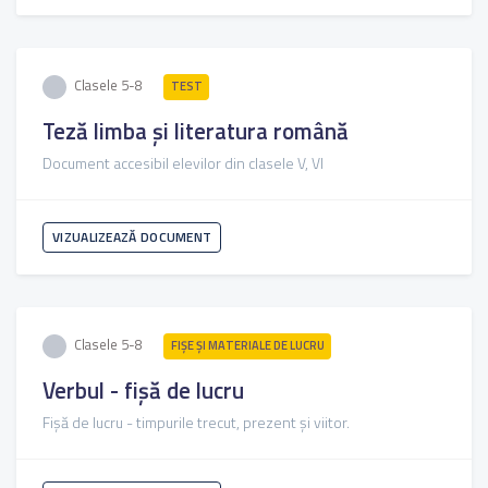
Clasele 5-8
TEST
Teză limba și literatura română
Document accesibil elevilor din clasele V, VI
VIZUALIZEAZĂ DOCUMENT
Clasele 5-8
FIŞE ŞI MATERIALE DE LUCRU
Verbul - fișă de lucru
Fișă de lucru - timpurile trecut, prezent și viitor.