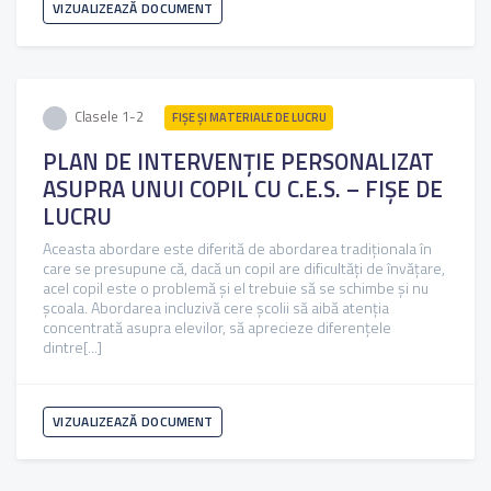
VIZUALIZEAZĂ DOCUMENT
Clasele 1-2
FIŞE ŞI MATERIALE DE LUCRU
PLAN DE INTERVENŢIE PERSONALIZAT
ASUPRA UNUI COPIL CU C.E.S. – FIŞE DE
LUCRU
Aceasta abordare este diferită de abordarea tradiţionala în
care se presupune că, dacă un copil are dificultăţi de învăţare,
acel copil este o problemă şi el trebuie să se schimbe şi nu
şcoala. Abordarea incluzivă cere şcolii să aibă atenţia
concentrată asupra elevilor, să aprecieze diferenţele
dintre[...]
VIZUALIZEAZĂ DOCUMENT