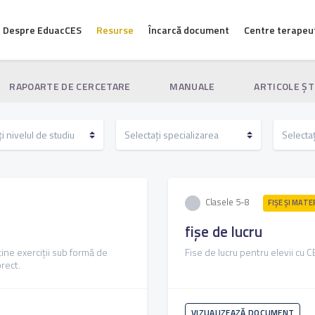
Despre EduacCES
Resurse
Încarcă document
Centre terapeu
RAPOARTE DE CERCETARE
MANUALE
ARTICOLE ŞT
Clasele 5-8
FIŞE ŞI MATE
fișe de lucru
ține exerciții sub formă de
Fise de lucru pentru elevii cu 
orect.
VIZUALIZEAZĂ DOCUMENT