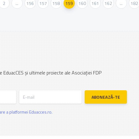
2
...
156
157
158
159
160
161
162
...
182
e EduacCES și ultimele proiecte ale Asociației FDP
E-mail
ABONEAZĂ-TE
zare a platformei Eduacces.ro.