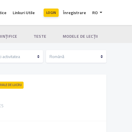
tice
Linkuri Utile
Înregistrare
RO
LOGIN
IINȚIFICE
TESTE
MODELE DE LECȚII
RIALE DE LUCRU
CES