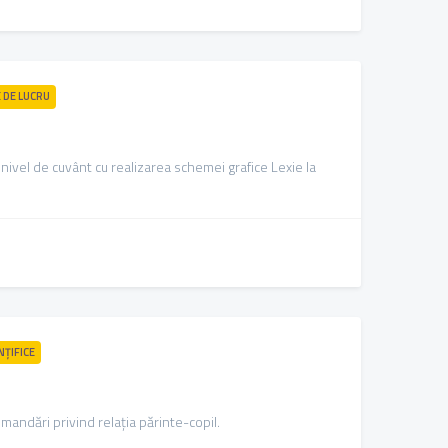
E DE LUCRU
la nivel de cuvânt cu realizarea schemei grafice Lexie la
NȚIFICE
mandări privind relația părinte-copil.