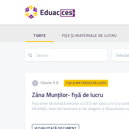
TOATE
FIŞE ŞI MATERIALE DE LUCRU
Clasele 5-8
FIŞE ŞI MATERIALE DE LUCRU
Zâna Munților- fișă de lucru
Fișa este destinată elevilor cu CES din clasa a V-a și con
întrebări, exerciții lacunare și de alegere a răspunsului c
VIZUALIZEAZĂ DOCUMENT