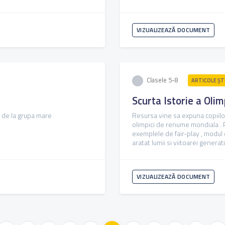
VIZUALIZEAZĂ DOCUMENT
Clasele 5-8
ARTICOLE ŞTI
Scurta Istorie a Olim
i de la grupa mare
Resursa vine sa expuna copiilor 
olimpici de renume mondiala . P
exemplele de fair-play , modul 
aratat lumii si viitoarei generatii[
VIZUALIZEAZĂ DOCUMENT