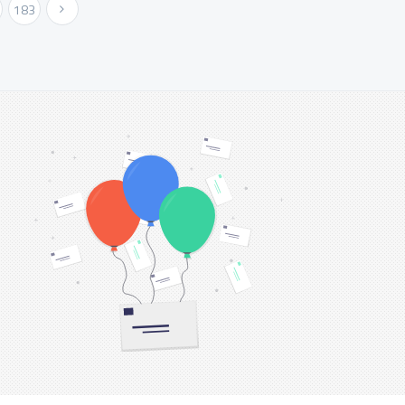
183
Urmatoarea »