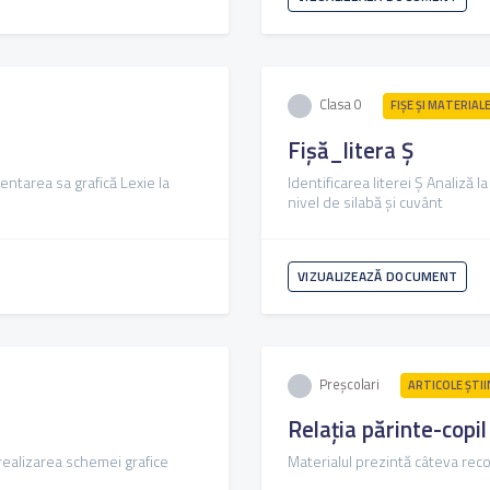
Clasa 0
FIŞE ŞI MATERIAL
Fișă_litera Ș
zentarea sa grafică Lexie la
Identificarea literei Ș Analiză 
nivel de silabă și cuvânt
VIZUALIZEAZĂ DOCUMENT
Preșcolari
ARTICOLE ŞTII
Relația părinte-copil
i realizarea schemei grafice
Materialul prezintă câteva reco