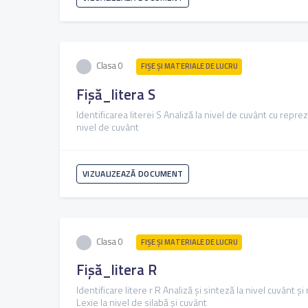
Clasa 0
FIŞE ŞI MATERIALE DE LUCRU
Fișă_litera S
Identificarea literei S Analiză la nivel de cuvânt cu repre
nivel de cuvânt
VIZUALIZEAZĂ DOCUMENT
Clasa 0
FIŞE ŞI MATERIALE DE LUCRU
Fișă_litera R
Identificare litere r R Analiză și sinteză la nivel cuvânt ș
Lexie la nivel de silabă și cuvânt