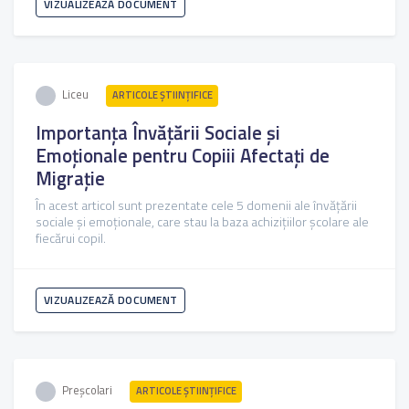
VIZUALIZEAZĂ DOCUMENT
Liceu
ARTICOLE ŞTIINȚIFICE
Importanța Învățării Sociale și
Emoționale pentru Copiii Afectați de
Migrație
În acest articol sunt prezentate cele 5 domenii ale învățării
sociale și emoționale, care stau la baza achizițiilor școlare ale
fiecărui copil.
VIZUALIZEAZĂ DOCUMENT
Preșcolari
ARTICOLE ŞTIINȚIFICE