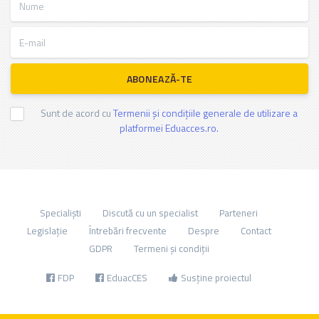
E-mail
ABONEAZĂ-TE
Sunt de acord cu
Termenii și condițiile generale de utilizare a
platformei Eduacces.ro.
Specialiști
Discută cu un specialist
Parteneri
Legislație
Întrebări frecvente
Despre
Contact
GDPR
Termeni și condiții
FDP
EduacCES
Susține proiectul