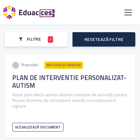
FILTRE
RESETEAZĂ FILTRE
1
Preșcolari
ARTICOLE ŞTIINȚIFICE
PLAN DE INTERVENTIE PERSONALIZAT-
AUTISM
Acest plan oferă cadrului didactic exemple de activități pentru
fiecare domeniu de cunoaștere specific curriculumului în
vigoare
VIZUALIZEAZĂ DOCUMENT