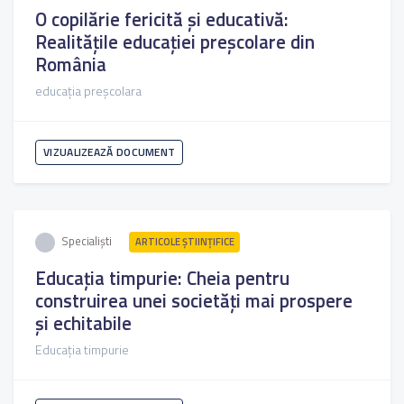
O copilărie fericită și educativă:
Realitățile educației preșcolare din
România
educația preșcolara
VIZUALIZEAZĂ DOCUMENT
Specialiști
ARTICOLE ŞTIINȚIFICE
Educația timpurie: Cheia pentru
construirea unei societăți mai prospere
și echitabile
Educația timpurie