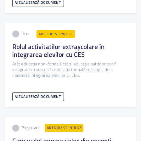
VIZUALIZEAZĂ DOCUMENT
Liceu
ARTICOLE ŞTIINȚIFICE
Rolul activitatilor extrașcolare în
integrarea elevilor cu CES
Atât educaţia non-formală cât şi educaţia outdoor pot fi
integrate cu succes în educaţia formală cu scopul de a
maximiza integrarea elevilor cu CES.
VIZUALIZEAZĂ DOCUMENT
Preșcolari
ARTICOLE ŞTIINȚIFICE
Carnavalul personajelor din povești