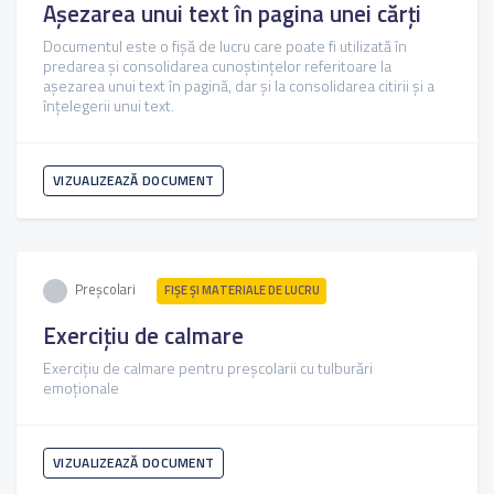
Așezarea unui text în pagina unei cărți
Documentul este o fișă de lucru care poate fi utilizată în
predarea și consolidarea cunoștințelor referitoare la
așezarea unui text în pagină, dar și la consolidarea citirii și a
înțelegerii unui text.
VIZUALIZEAZĂ DOCUMENT
Preșcolari
FIŞE ŞI MATERIALE DE LUCRU
Exercițiu de calmare
Exercițiu de calmare pentru preșcolarii cu tulburări
emoționale
VIZUALIZEAZĂ DOCUMENT