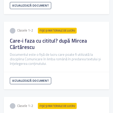
VIZUALIZEAZĂ DOCUMENT
Clasele 1-2
FIŞE ŞI MATERIALE DE LUCRU
Care-i faza cu cititul? după Mircea
Cărtărescu
Documentul este o fișă de lucru care poate fi utilizată la
disciplina Comunicare în limba română în predarea textului și
înțelegerea conținutului.
VIZUALIZEAZĂ DOCUMENT
Clasele 1-2
FIŞE ŞI MATERIALE DE LUCRU