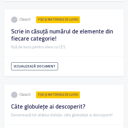
Clasa 0
FIŞE ŞI MATERIALE DE LUCRU
Scrie in căsuță numărul de elemente din
fiecare categorie!
fișă de lucru pentru elevi cu CES
VIZUALIZEAZĂ DOCUMENT
Clasa 0
FIŞE ŞI MATERIALE DE LUCRU
Câte globulețe ai descoperit?
Desenează tot atâtea steluțe, câte globulețe ai descoperit!