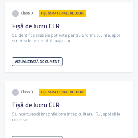
Clasa 0
FIŞE ŞI MATERIALE DE LUCRU
Fișă de lucru CLR
Să identifice silabele potrivite pentru a forma cuvinte, apoi
scrierea lor in dreptul imaginilor.
VIZUALIZEAZĂ DOCUMENT
Clasa 0
FIŞE ŞI MATERIALE DE LUCRU
Fișă de lucru CLR
Să incercuiască imaginile care incep cu litera ,,R,, , apoi să le
coloreze.