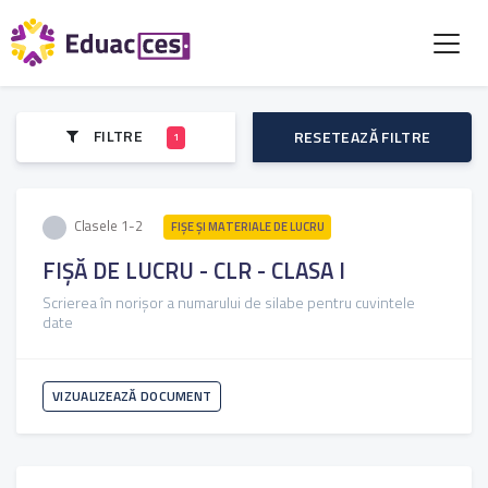
FILTRE
RESETEAZĂ FILTRE
1
Clasele 1-2
FIŞE ŞI MATERIALE DE LUCRU
FIȘĂ DE LUCRU - CLR - CLASA I
Scrierea în norișor a numarului de silabe pentru cuvintele
date
VIZUALIZEAZĂ DOCUMENT