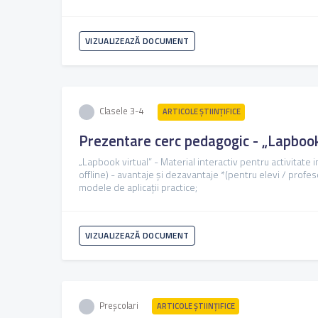
VIZUALIZEAZĂ DOCUMENT
Clasele 3-4
ARTICOLE ŞTIINȚIFICE
Prezentare cerc pedagogic - „Lapbook
„Lapbook virtual” - Material interactiv pentru activitate i
offline) - avantaje și dezavantaje *(pentru elevi / profesori
modele de aplicații practice;
VIZUALIZEAZĂ DOCUMENT
Preșcolari
ARTICOLE ŞTIINȚIFICE