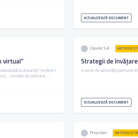
VIZUALIZEAZĂ DOCUMENT
Clasele 5-8
ARTICOLE ŞTI
 virtual”
Strategii de învățar
ndividuală la distanță *(online /
o serie de activități potrivite e
); - condiții de utilizare; -
VIZUALIZEAZĂ DOCUMENT
Preșcolari
ARTICOLE ŞTII