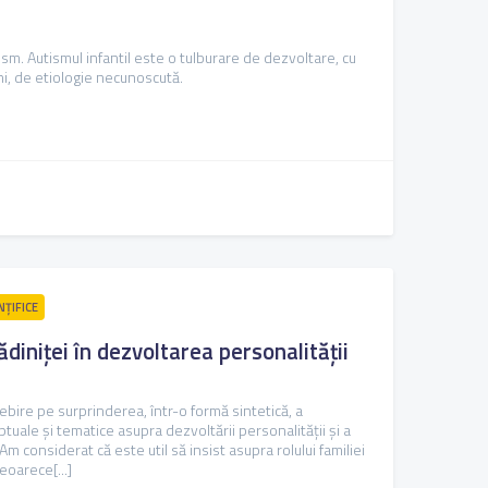
sm. Autismul infantil este o tulburare de dezvoltare, cu
ni, de etiologie necunoscută.
NȚIFICE
rădiniței în dezvoltarea personalității
bire pe surprinderea, într-o formă sintetică, a
tuale şi tematice asupra dezvoltării personalităţii şi a
 Am considerat că este util să insist asupra rolului familiei
eoarece[...]