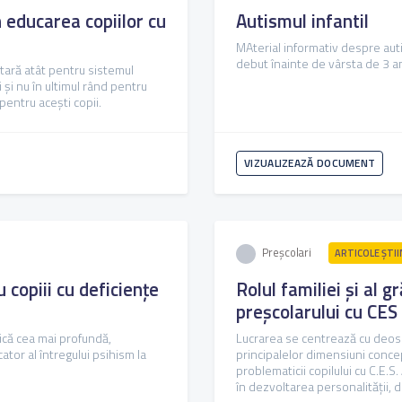
n educarea copiilor cu
Autismul infantil
MAterial informativ despre auti
debut înainte de vârsta de 3 a
ritară atât pentru sistemul
 și nu în ultimul rând pentru
 pentru acești copii.
VIZUALIZEAZĂ DOCUMENT
Preșcolari
ARTICOLE ŞTII
copiii cu deficiențe
Rolul familiei și al g
preșcolarului cu CES
ică cea mai profundă,
Lucrarea se centrează cu deose
cator al întregului psihism la
principalelor dimensiuni concep
problematicii copilului cu C.E.S.
în dezvoltarea personalităţii, d