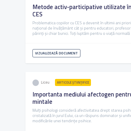
Metode activ-participative utilizate î
CES
Problematica copiilor cu CES a devenit în ultimii ani prio
național de învățământ cât și pentru educatori, profesori
părinți și chiar bunici. Toți luptăm pentru o viață normală
VIZUALIZEAZĂ DOCUMENT
Liceu
ARTICOLE ŞTIINȚIFICE
Importanta mediului afectogen pentru 
mintale
Mulți psihologi consideră afectivitatea drept starea psih
cristalizată în jurul Eului, ca un răspuns dominator și unifi
modificările unei tendințe psihice.