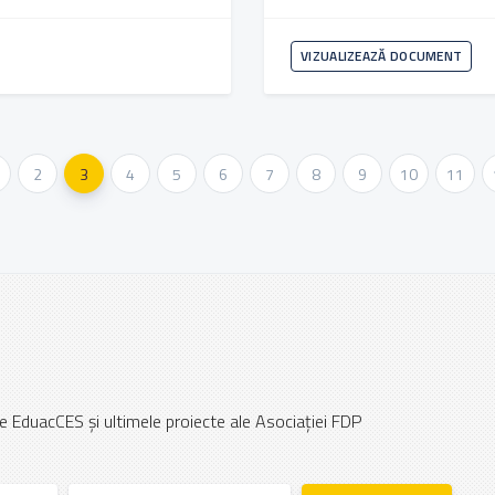
VIZUALIZEAZĂ DOCUMENT
2
3
4
5
6
7
8
9
10
11
e EduacCES și ultimele proiecte ale Asociației FDP
E-mail