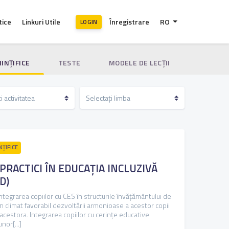
tice
Linkuri Utile
Înregistrare
RO
LOGIN
IINȚIFICE
TESTE
MODELE DE LECȚII
NȚIFICE
RACTICI ÎN EDUCAȚIA INCLUZIVĂ
D)
integrarea copiilor cu CES în structurile învăţământului de
 climat favorabil dezvoltării armonioase a acestor copii
i acestora. Integrarea copiilor cu cerințe educative
nor[...]