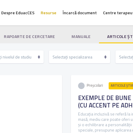
Despre EduacCES
Resurse
Încarcă document
Centre terapeu
RAPOARTE DE CERCETARE
MANUALE
ARTICOLE ŞT
Preșcolari
ARTICOLE ŞTII
EXEMPLE DE BUNE P
(CU ACCENT PE ADH
Educaţia incluzivă se referă la 
masă, mediu care poate oferi un
şi o echilibrare a personalităţi
speciale, presupune aplicarea u