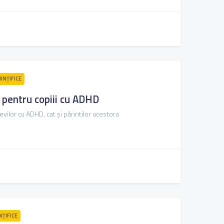
INȚIFICE
e pentru copiii cu ADHD
levilor cu ADHD, cat și părintilor acestora
NȚIFICE